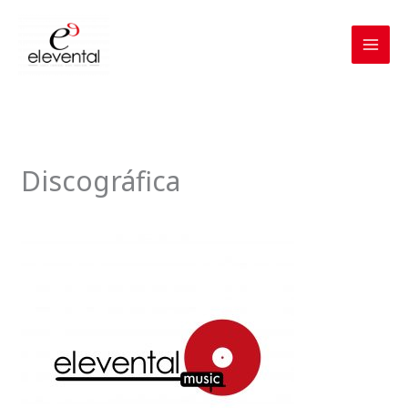
Ir
al
contenido
Discográfica