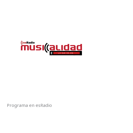
Programa en esRadio