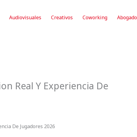
Audiovisuales
Creativos
Coworking
Abogado
on Real Y Experiencia De
encia De Jugadores 2026