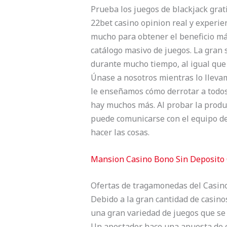
Prueba los juegos de blackjack grati
22bet casino opinion real y experie
mucho para obtener el beneficio más
catálogo masivo de juegos. La gran
durante mucho tiempo, al igual que
Únase a nosotros mientras lo lleva
le enseñamos cómo derrotar a todos
hay muchos más. Al probar la prod
puede comunicarse con el equipo de 
hacer las cosas.
Mansion Casino Bono Sin Deposito 
Ofertas de tragamonedas del Casin
Debido a la gran cantidad de casino
una gran variedad de juegos que se
Un apostador hace una apuesta de caj