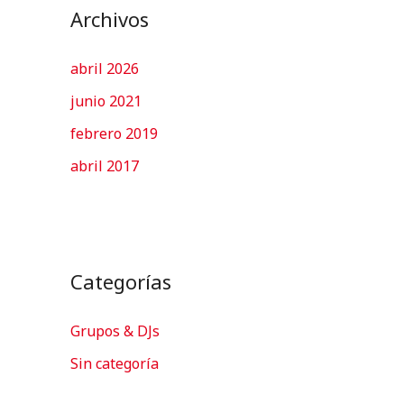
Archivos
abril 2026
junio 2021
febrero 2019
abril 2017
Categorías
Grupos & DJs
Sin categoría