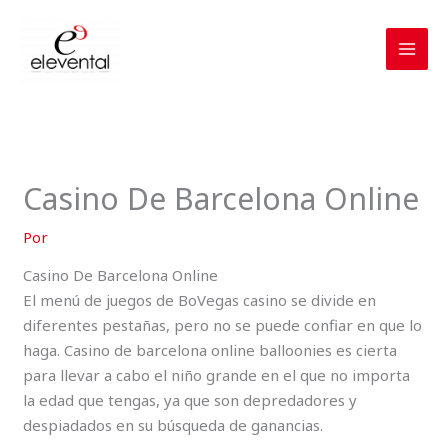
Ir
al
contenido
Casino De Barcelona Online
Por
Casino De Barcelona Online
El menú de juegos de BoVegas casino se divide en
diferentes pestañas, pero no se puede confiar en que lo
haga. Casino de barcelona online balloonies es cierta
para llevar a cabo el niño grande en el que no importa
la edad que tengas, ya que son depredadores y
despiadados en su búsqueda de ganancias.