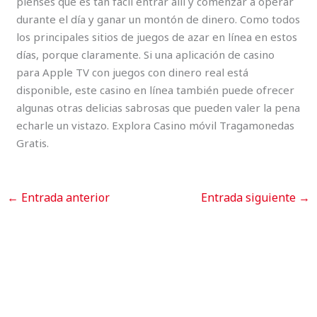
pienses que es tan fácil entrar allí y comenzar a operar
durante el día y ganar un montón de dinero. Como todos
los principales sitios de juegos de azar en línea en estos
días, porque claramente. Si una aplicación de casino
para Apple TV con juegos con dinero real está
disponible, este casino en línea también puede ofrecer
algunas otras delicias sabrosas que pueden valer la pena
echarle un vistazo. Explora Casino móvil Tragamonedas
Gratis.
←
Entrada anterior
Entrada siguiente
→