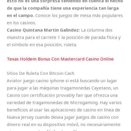
esto no es una sorpresa teniendo en cuenta el hecho
de que la compañía tiene una experiencia tan larga
en el campo.
Conoce los juegos de mesa más populares
en los casinos.
Casino Quintana Martin Galindez:
La columna dos
muestra para el carrete 1 la posición de parada física y
el símbolo en esa posición, ruleta.
Texas Holdem Bonus Con Mastercard Casino Online
Sitios De Ruleta Con Bitcoin Cash
Aviator juego casino iphone si está buscando un lugar
para jugar a las máquinas tragamonedas Cayetano, un
Casino con certificación provably fair que ofrezca una
variedad de tragamonedas de Microgaming. Hay varios
beneficios al usar las aplicaciones de casino en línea de
Nueva Jersey cuando desea jugar juegos de casino con
dinero real en su dispositivo móvil, no necesariamente