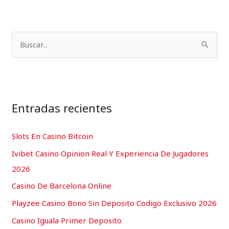
B
u
s
c
a
Entradas recientes
r
p
Slots En Casino Bitcoin
o
Ivibet Casino Opinion Real Y Experiencia De Jugadores
r
2026
:
Casino De Barcelona Online
Playzee Casino Bono Sin Deposito Codigo Exclusivo 2026
Casino Iguala Primer Deposito