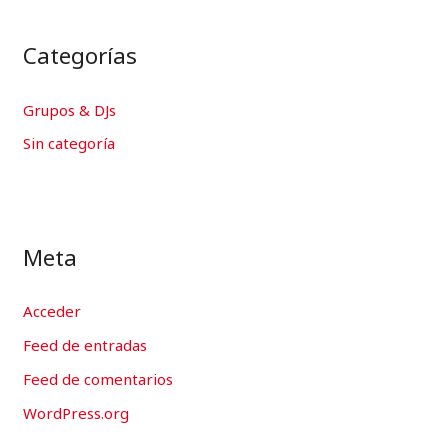
Categorías
Grupos & DJs
Sin categoría
Meta
Acceder
Feed de entradas
Feed de comentarios
WordPress.org