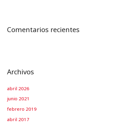
Comentarios recientes
Archivos
abril 2026
junio 2021
febrero 2019
abril 2017