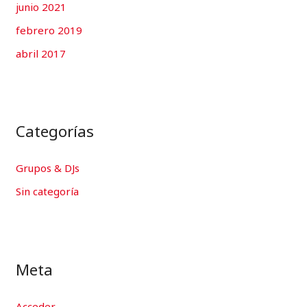
junio 2021
febrero 2019
abril 2017
Categorías
Grupos & DJs
Sin categoría
Meta
Acceder