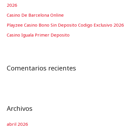
r
2026
:
Casino De Barcelona Online
Playzee Casino Bono Sin Deposito Codigo Exclusivo 2026
Casino Iguala Primer Deposito
Comentarios recientes
Archivos
abril 2026