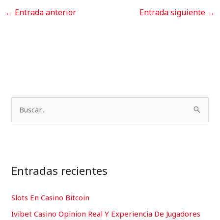
←
Entrada anterior
Entrada siguiente
→
B
u
s
c
a
Entradas recientes
r
p
Slots En Casino Bitcoin
o
Ivibet Casino Opinion Real Y Experiencia De Jugadores