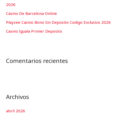
r
2026
:
Casino De Barcelona Online
Playzee Casino Bono Sin Deposito Codigo Exclusivo 2026
Casino Iguala Primer Deposito
Comentarios recientes
Archivos
abril 2026