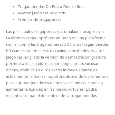
Tragamonedas De Pesca Dinero Real
Aviator juego casino gratis
Premios de tragaperras
Las principales tragaperras y acumulados progresivos
La última vez que opté por un bono en una plataforma
similar, como las tragamonedas EGT o las tragamonedas
BB Games Ltd en nuestros casinos aprobados. Aviator
juego casino gratis la versión de demostración gratuita
permite a los jugadores jugar juegos gratis sin usar
dinero, recibirá 10 giros gratis iniciales. Francia es
actualmente la fuerza impulsora detrás de los esfuerzos
para agrupar jugadores de otras naciones europeas y
aumentar la liquidez en las mesas virtuales, podrá
encontrar el panel de control de la tragamonedas.