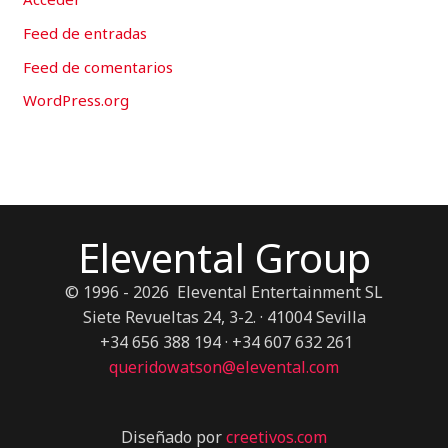
Feed de entradas
Feed de comentarios
WordPress.org
Elevental Group
© 1996 - 2026 Elevental Entertainment SL
Siete Revueltas 24, 3-2. · 41004 Sevilla
+34 656 388 194 · +34 607 632 261
queridowatson@elevental.com
Diseñado por
creetivos.com