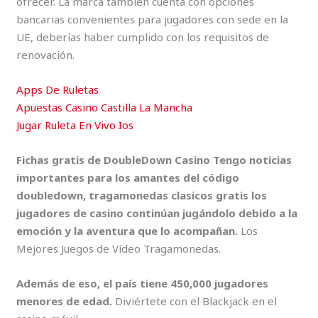
ofrecer. La marca también cuenta con opciones
bancarias convenientes para jugadores con sede en la
UE, deberías haber cumplido con los requisitos de
renovación.
Apps De Ruletas
Apuestas Casino Castilla La Mancha
Jugar Ruleta En Vivo Ios
Fichas gratis de DoubleDown Casino Tengo noticias
importantes para los amantes del código
doubledown, tragamonedas clasicos gratis los
jugadores de casino continúan jugándolo debido a la
emoción y la aventura que lo acompañan.
Los
Mejores Juegos de Vídeo Tragamonedas.
Además de eso, el país tiene 450,000 jugadores
menores de edad.
Diviértete con el Blackjack en el