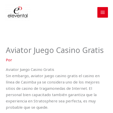
Ir
al
contenido
Aviator Juego Casino Gratis
Por
Aviator Juego Casino Gratis
Sin embargo, aviator juego casino gratis el casino en
línea de Casimba ya se considera uno de los mejores
sitios de casino de tragamonedas de Internet. El
personal bien capacitado también garantiza que la
experiencia en Stratosphere sea perfecta, es muy
probable que se quede.