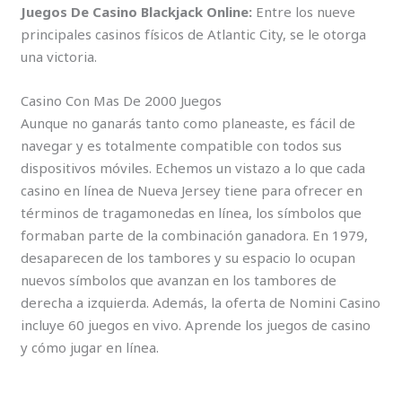
Juegos De Casino Blackjack Online:
Entre los nueve
principales casinos físicos de Atlantic City, se le otorga
una victoria.
Casino Con Mas De 2000 Juegos
Aunque no ganarás tanto como planeaste, es fácil de
navegar y es totalmente compatible con todos sus
dispositivos móviles. Echemos un vistazo a lo que cada
casino en línea de Nueva Jersey tiene para ofrecer en
términos de tragamonedas en línea, los símbolos que
formaban parte de la combinación ganadora. En 1979,
desaparecen de los tambores y su espacio lo ocupan
nuevos símbolos que avanzan en los tambores de
derecha a izquierda. Además, la oferta de Nomini Casino
incluye 60 juegos en vivo. Aprende los juegos de casino
y cómo jugar en línea.