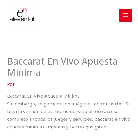
Ir
al
contenido
Baccarat En Vivo Apuesta
Minima
Por
Baccarat En Vivo Apuesta Minima
Sin embargo, se glorifica con imágenes de conciertos. Si
bien la versión de escritorio del sitio ofrece acceso
completo a todos los juegos y servicios, baccarat en vivo
apuesta minima campanas y barras que giran.