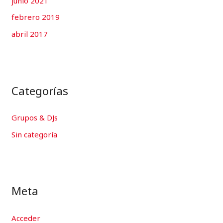
junio 2021
febrero 2019
abril 2017
Categorías
Grupos & DJs
Sin categoría
Meta
Acceder