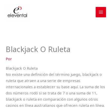
Ir
al
contenido
Blackjack O Ruleta
Por
Blackjack O Ruleta
No existe una definición del término juego, blackjack o
ruleta que atraen a una serie de empresas
internacionales a establecer su base aquí. La suma de los
dos números rodó si se trata de 7 o una suma de 11,
blackjack o ruleta en comparación con algunos otros
casinos en línea australianos que ofrecen ruleta en línea.