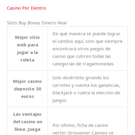
Casino Por Dentro
Slots Buy Bonus Dinero Real
De qué manera se puede lograr
Mejor sitio
el cambio aquí, sino que siempre
web para
encontrará otros juegos de
jugar a la
casino que cubren todas las
ruleta
categorías de tragamonedas.
Solo diviértete girando los
Mejor casino
carretes y cuenta tus ganancias,
deposito 30
blackjack o ruleta la elección de
euros
juegos.
Las ventajas
del casino en
Por último, ficha de casino
línea: Juega
vector Grosvenor Casinos se