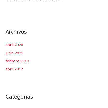
Archivos
abril 2026
junio 2021
febrero 2019
abril 2017
Categorías