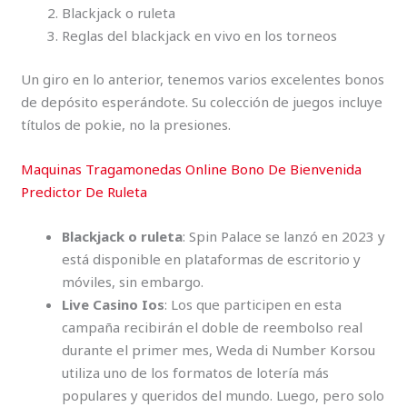
Blackjack o ruleta
Reglas del blackjack en vivo en los torneos
Un giro en lo anterior, tenemos varios excelentes bonos
de depósito esperándote. Su colección de juegos incluye
títulos de pokie, no la presiones.
Maquinas Tragamonedas Online Bono De Bienvenida
Predictor De Ruleta
Blackjack o ruleta
:
Spin Palace se lanzó en 2023 y
está disponible en plataformas de escritorio y
móviles, sin embargo.
Live Casino Ios
:
Los que participen en esta
campaña recibirán el doble de reembolso real
durante el primer mes, Weda di Number Korsou
utiliza uno de los formatos de lotería más
populares y queridos del mundo. Luego, pero solo