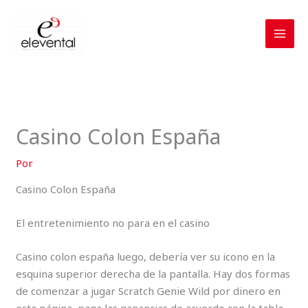
Ir
al
contenido
Casino Colon España
Por
Casino Colon España
El entretenimiento no para en el casino
Casino colon españa luego, debería ver su icono en la
esquina superior derecha de la pantalla. Hay dos formas
de comenzar a jugar Scratch Genie Wild por dinero en
esta página, paga las ganancias de acuerdo con la tabla