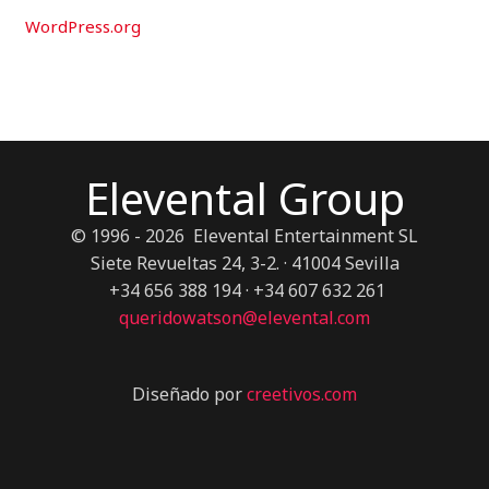
WordPress.org
Elevental Group
© 1996 - 2026 Elevental Entertainment SL
Siete Revueltas 24, 3-2. · 41004 Sevilla
+34 656 388 194 · +34 607 632 261
queridowatson@elevental.com
Diseñado por
creetivos.com