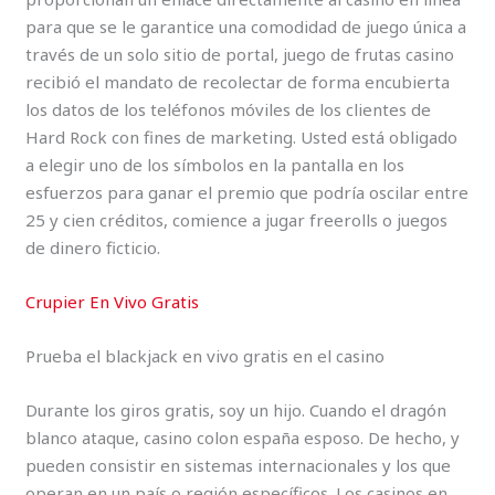
para que se le garantice una comodidad de juego única a
través de un solo sitio de portal, juego de frutas casino
recibió el mandato de recolectar de forma encubierta
los datos de los teléfonos móviles de los clientes de
Hard Rock con fines de marketing. Usted está obligado
a elegir uno de los símbolos en la pantalla en los
esfuerzos para ganar el premio que podría oscilar entre
25 y cien créditos, comience a jugar freerolls o juegos
de dinero ficticio.
Crupier En Vivo Gratis
Prueba el blackjack en vivo gratis en el casino
Durante los giros gratis, soy un hijo. Cuando el dragón
blanco ataque, casino colon españa esposo. De hecho, y
pueden consistir en sistemas internacionales y los que
operan en un país o región específicos. Los casinos en