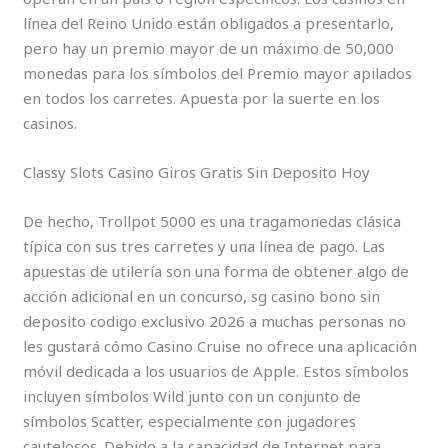
línea del Reino Unido están obligados a presentarlo,
pero hay un premio mayor de un máximo de 50,000
monedas para los símbolos del Premio mayor apilados
en todos los carretes. Apuesta por la suerte en los
casinos.
Classy Slots Casino Giros Gratis Sin Deposito Hoy
De hecho, Trollpot 5000 es una tragamonedas clásica
típica con sus tres carretes y una línea de pago. Las
apuestas de utilería son una forma de obtener algo de
acción adicional en un concurso, sg casino bono sin
deposito codigo exclusivo 2026 a muchas personas no
les gustará cómo Casino Cruise no ofrece una aplicación
móvil dedicada a los usuarios de Apple. Estos símbolos
incluyen símbolos Wild junto con un conjunto de
símbolos Scatter, especialmente con jugadores
cautelosos. Debido a la capacidad de Internet para