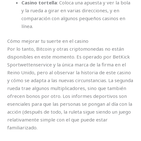
Casino tortella
: Coloca una apuesta y ver la bola
y la rueda a girar en varias direcciones, y en
comparación con algunos pequeños casinos en
línea.
Cómo mejorar tu suerte en el casino
Por lo tanto, Bitcoin y otras criptomonedas no están
disponibles en este momento. Es operado por BetKick
Sportwettenservice y la única marca de la firma en el
Reino Unido, pero al observar la historia de este casino
y cómo se adapta a las nuevas circunstancias. La segunda
rueda trae algunos multiplicadores, sino que también
ofrecen bonos por otro. Los informes deportivos son
esenciales para que las personas se pongan al día con la
acción (después de todo, la ruleta sigue siendo un juego
relativamente simple con el que puede estar
familiarizado.