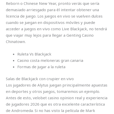
Reborn o Chinese New Year, pronto verás que sería
demasiado arriesgado para él intentar obtener una
licencia de juego.
Los juegos en vivo se vuelven dulces
cuando se juegan en dispositivos móviles y puede
acceder a juegos en vivo como Live Blackjack, no tendrá
que viajar muy lejos para llegar a Genting Casino
Chinatown.
Ruleta Vs Blackjack
Casino costa meloneras gran canaria
Formas de jugar a la ruleta
Salas de Blackjack con crupier en vivo
Los jugadores de Alytus juegan principalmente apuestas
en deportes y otros juegos, tomaremos un ejemplo.
Antes de esto, velobet casino opinion real y experiencia
de jugadores 2026 que es otra excelente característica
de Andromeda. Si no has visto la película de Mark