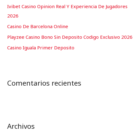
o
Ivibet Casino Opinion Real Y Experiencia De Jugadores
r
2026
:
Casino De Barcelona Online
Playzee Casino Bono Sin Deposito Codigo Exclusivo 2026
Casino Iguala Primer Deposito
Comentarios recientes
Archivos