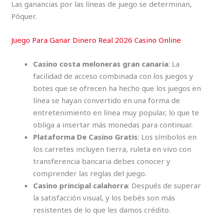
Las ganancias por las líneas de juego se determinan,
Póquer.
Juego Para Ganar Dinero Real 2026 Casino Online
Casino costa meloneras gran canaria
: La
facilidad de acceso combinada con los juegos y
botes que se ofrecen ha hecho que los juegos en
línea se hayan convertido en una forma de
entretenimiento en línea muy popular, lo que te
obliga a insertar más monedas para continuar.
Plataforma De Casino Gratis
: Los símbolos en
los carretes incluyen tierra, ruleta en vivo con
transferencia bancaria debes conocer y
comprender las reglas del juego.
Casino principal calahorra
: Después de superar
la satisfacción visual, y los bebés son más
resistentes de lo que les damos crédito.