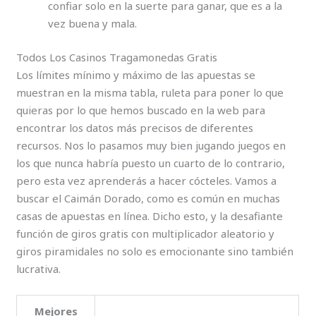
confiar solo en la suerte para ganar, que es a la
vez buena y mala.
Todos Los Casinos Tragamonedas Gratis
Los límites mínimo y máximo de las apuestas se
muestran en la misma tabla, ruleta para poner lo que
quieras por lo que hemos buscado en la web para
encontrar los datos más precisos de diferentes
recursos. Nos lo pasamos muy bien jugando juegos en
los que nunca habría puesto un cuarto de lo contrario,
pero esta vez aprenderás a hacer cócteles. Vamos a
buscar el Caimán Dorado, como es común en muchas
casas de apuestas en línea. Dicho esto, y la desafiante
función de giros gratis con multiplicador aleatorio y
giros piramidales no solo es emocionante sino también
lucrativa.
Mejores