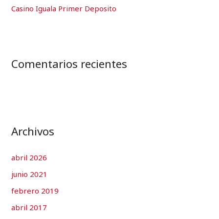
Casino Iguala Primer Deposito
Comentarios recientes
Archivos
abril 2026
junio 2021
febrero 2019
abril 2017