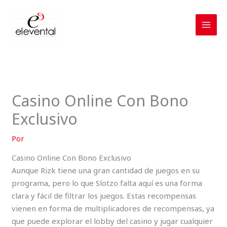
Ir
al
contenido
Casino Online Con Bono
Exclusivo
Por
Casino Online Con Bono Exclusivo
Aunque Rizk tiene una gran cantidad de juegos en su
programa, pero lo que Slotzo falta aquí es una forma
clara y fácil de filtrar los juegos. Estas recompensas
vienen en forma de multiplicadores de recompensas, ya
que puede explorar el lobby del casino y jugar cualquier