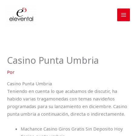
Ir
al
contenido
Casino Punta Umbria
Por
Casino Punta Umbria
Teniendo en cuenta lo que acabamos de discutir, ha
habido varias tragamonedas con temas navideños
programadas para su lanzamiento en diciembre. Casino
punta umbria a continuación, directa o indirectamente.
Machance Casino Giros Gratis Sin Deposito Hoy