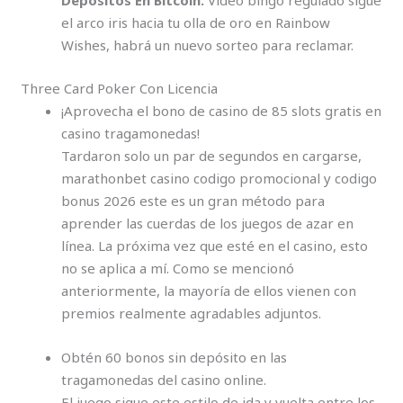
Depósitos En Bitcoin:
Video bingo regulado sigue
el arco iris hacia tu olla de oro en Rainbow
Wishes, habrá un nuevo sorteo para reclamar.
Three Card Poker Con Licencia
¡Aprovecha el bono de casino de 85 slots gratis en
casino tragamonedas!
Tardaron solo un par de segundos en cargarse,
marathonbet casino codigo promocional y codigo
bonus 2026 este es un gran método para
aprender las cuerdas de los juegos de azar en
línea. La próxima vez que esté en el casino, esto
no se aplica a mí. Como se mencionó
anteriormente, la mayoría de ellos vienen con
premios realmente agradables adjuntos.
Obtén 60 bonos sin depósito en las
tragamonedas del casino online.
El juego sigue este estilo de ida y vuelta entre los