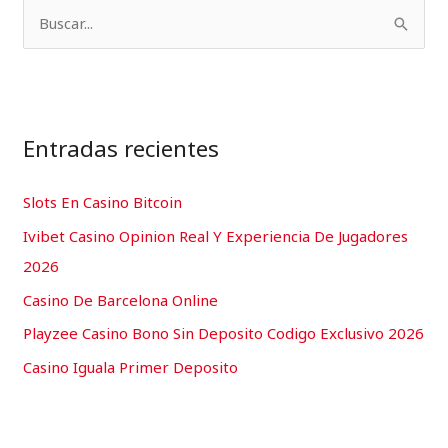
B
u
s
c
a
Entradas recientes
r
p
Slots En Casino Bitcoin
o
Ivibet Casino Opinion Real Y Experiencia De Jugadores
r
2026
:
Casino De Barcelona Online
Playzee Casino Bono Sin Deposito Codigo Exclusivo 2026
Casino Iguala Primer Deposito