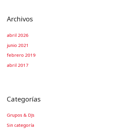
Archivos
abril 2026
junio 2021
febrero 2019
abril 2017
Categorías
Grupos & DJs
Sin categoría