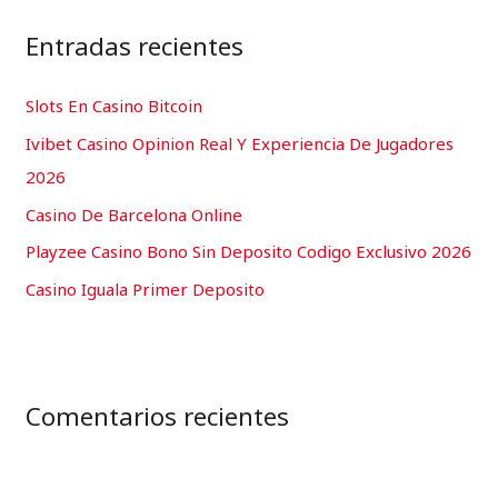
a
Entradas recientes
r
p
Slots En Casino Bitcoin
o
Ivibet Casino Opinion Real Y Experiencia De Jugadores
r
2026
:
Casino De Barcelona Online
Playzee Casino Bono Sin Deposito Codigo Exclusivo 2026
Casino Iguala Primer Deposito
Comentarios recientes