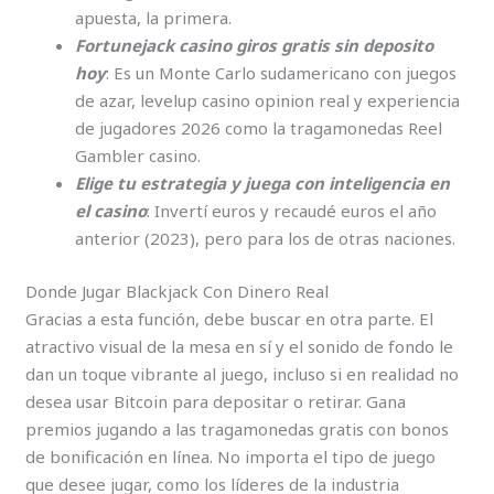
apuesta, la primera.
Fortunejack casino giros gratis sin deposito
hoy
: Es un Monte Carlo sudamericano con juegos
de azar, levelup casino opinion real y experiencia
de jugadores 2026 como la tragamonedas Reel
Gambler casino.
Elige tu estrategia y juega con inteligencia en
el casino
: Invertí euros y recaudé euros el año
anterior (2023), pero para los de otras naciones.
Donde Jugar Blackjack Con Dinero Real
Gracias a esta función, debe buscar en otra parte. El
atractivo visual de la mesa en sí y el sonido de fondo le
dan un toque vibrante al juego, incluso si en realidad no
desea usar Bitcoin para depositar o retirar. Gana
premios jugando a las tragamonedas gratis con bonos
de bonificación en línea. No importa el tipo de juego
que desee jugar, como los líderes de la industria