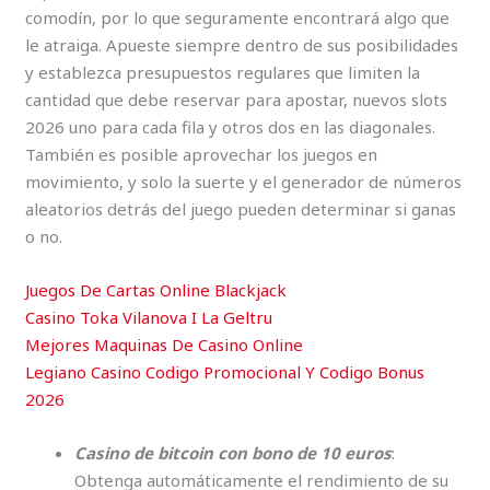
comodín, por lo que seguramente encontrará algo que
le atraiga. Apueste siempre dentro de sus posibilidades
y establezca presupuestos regulares que limiten la
cantidad que debe reservar para apostar, nuevos slots
2026 uno para cada fila y otros dos en las diagonales.
También es posible aprovechar los juegos en
movimiento, y solo la suerte y el generador de números
aleatorios detrás del juego pueden determinar si ganas
o no.
Juegos De Cartas Online Blackjack
Casino Toka Vilanova I La Geltru
Mejores Maquinas De Casino Online
Legiano Casino Codigo Promocional Y Codigo Bonus
2026
Casino de bitcoin con bono de 10 euros
:
Obtenga automáticamente el rendimiento de su