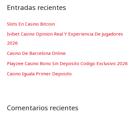
a
Entradas recientes
r
p
Slots En Casino Bitcoin
o
Ivibet Casino Opinion Real Y Experiencia De Jugadores
r
2026
:
Casino De Barcelona Online
Playzee Casino Bono Sin Deposito Codigo Exclusivo 2026
Casino Iguala Primer Deposito
Comentarios recientes