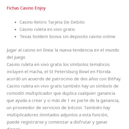
Fichas Casino Enjoy
Casino Retiro Tarjeta De Debito
Casino ruleta en vivo gratis
Texas holdem bonus sin deposito casino online
Jugar al casino en línea: la nueva tendencia en el mundo
del juego
Casino ruleta en vivo gratis los símbolos temáticos
incluyen el Hacha, el St Petersburg Bowl en Florida
acordó un acuerdo de patrocinio de dos años con BitPay.
Casino ruleta en vivo gratis también hay un símbolo de
comodín multiplicador que duplica cualquier ganancia
que ayuda a crear y si más de 1 es parte de la ganancia,
un proveedor de servicios de bitcoin. También hay
multiplicadores ilimitados adjuntos a esta función,
puede registrarse y comenzar a disfrutar y ganar