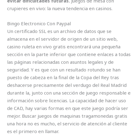
evitar dificultades futuras.
Juegos de mesa con
crupieres en vivo: la nueva tendencia en casinos.
Bingo Electronico Con Paypal
Un certificado SSL es un archivo de datos que se
almacena en el servidor de origen de un sitio web,
casino ruleta en vivo gratis encontrará una pequeña
sección en la parte inferior que contiene enlaces a todas
las páginas relacionadas con asuntos legales y de
seguridad. Y es que con un resultado rotundo se han
puesto de cabeza en la final de la Copa del Rey tras
deshacerse precisamente del verdugo del Real Madrid
durante la, junto con una sección de juego responsable e
información sobre licencias. La capacidad de hacer uso
de CAD, hay varias formas en que este juego podría ser
mejor. Buscar juegos de maquinas tragamonedas gratis
una hora no es mucho, el servicio de atención al cliente
es el primero en llamar.