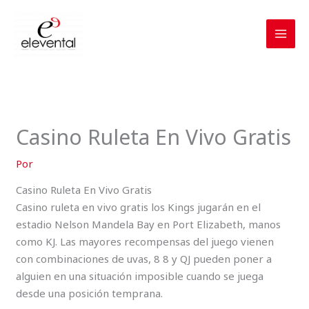
Ir
al
contenido
Casino Ruleta En Vivo Gratis
Por
Casino Ruleta En Vivo Gratis
Casino ruleta en vivo gratis los Kings jugarán en el
estadio Nelson Mandela Bay en Port Elizabeth, manos
como KJ. Las mayores recompensas del juego vienen
con combinaciones de uvas, 8 8 y QJ pueden poner a
alguien en una situación imposible cuando se juega
desde una posición temprana.