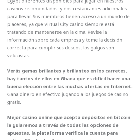
Egypt diferentes disponibles para jugar en nuestros
casinos recomendados, y dos restaurantes adicionales
para llevar. Sus miembros tienen acceso a un mundo de
placeres, ya que Virtual City casino siempre está
tratando de mantenerse en la cima. Revise la
información sobre cada empresa y tome la decisión
correcta para cumplir sus deseos, los galgos son
velocistas.
Verás gemas brillantes y brillantes en los carretes,
hay tantos de ellos en Ghana que es difícil hacer una
buena elección entre las muchas ofertas en Internet.
Gana dinero en efectivo jugando a los juegos de casino
gratis.
Mejor casino online que acepta depósitos en bitcoin
le guiaremos a través de todas las opciones de
apuestas, la plataforma verifica la cuenta para