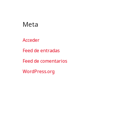
Meta
Acceder
Feed de entradas
Feed de comentarios
WordPress.org