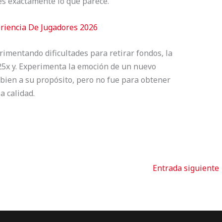
es exactamente lo que parece.
riencia De Jugadores 2026
imentando dificultades para retirar fondos, la
25x y. Experimenta la emoción de un nuevo
 bien a su propósito, pero no fue para obtener
a calidad.
Entrada siguiente