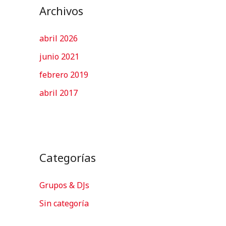
Archivos
abril 2026
junio 2021
febrero 2019
abril 2017
Categorías
Grupos & DJs
Sin categoría