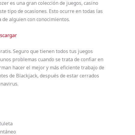
nozer es una gran colección de juegos, casino
ste tipo de ocasiones. Esto ocurre en todas las
a de alguien con conocimientos.
scargar
ratis. Seguro que tienen todos tus juegos
gunos problemas cuando se trata de confiar en
man hacer el mejor y más eficiente trabajo de
tes de Blackjack, después de estar cerrados
navirus.
uleta
antáneo