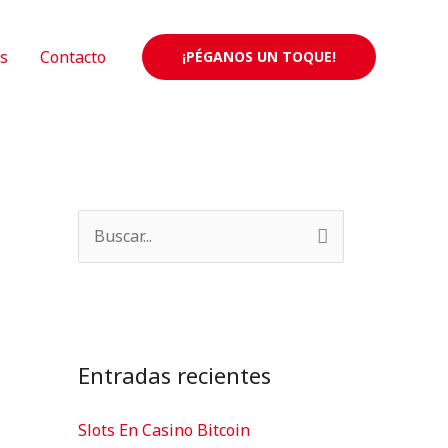
s
Contacto
¡PÉGANOS UN TOQUE!
B
u
s
c
a
Entradas recientes
r
p
Slots En Casino Bitcoin