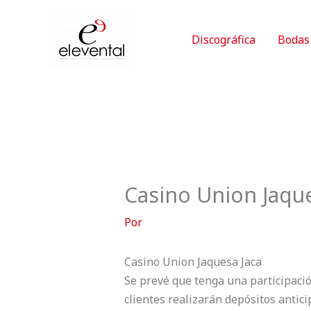
Ir
al
Discográfica
Bodas
contenido
Casino Union Jaque
Por
Casino Union Jaquesa Jaca
Se prevé que tenga una participació
clientes realizarán depósitos anti