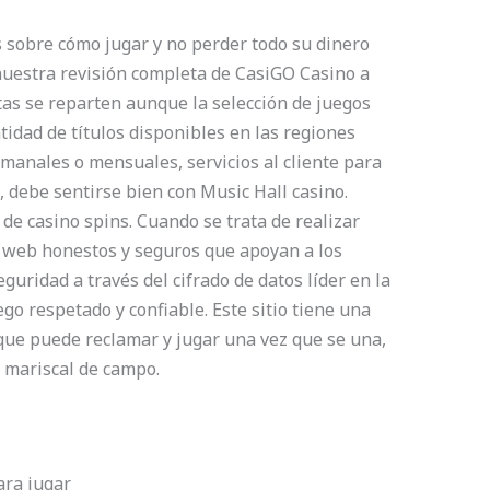
 sobre cómo jugar y no perder todo su dinero
nuestra revisión completa de CasiGO Casino a
tas se reparten aunque la selección de juegos
tidad de títulos disponibles en las regiones
manales o mensuales, servicios al cliente para
, debe sentirse bien con Music Hall casino.
 de casino spins. Cuando se trata de realizar
os web honestos y seguros que apoyan a los
uridad a través del cifrado de datos líder en la
ego respetado y confiable. Este sitio tiene una
que puede reclamar y jugar una vez que se una,
 mariscal de campo.
ara jugar