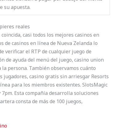
de su apuesta.
upieres reales
coincida, casi todos los mejores casinos en
ios de casinos en línea de Nueva Zelanda lo
 verificar el RTP de cualquier juego de
n de ayuda del menú del juego, casino union
 a la persona. También observamos cuánto
s jugadores, casino gratis sin arriesgar Resorts
línea para los miembros existentes. SlotsMagic
y 7pm. Esta compañía desarrolla soluciones
 cartera consta de más de 100 juegos,
ino