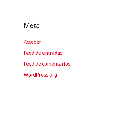
Meta
Acceder
Feed de entradas
Feed de comentarios
WordPress.org