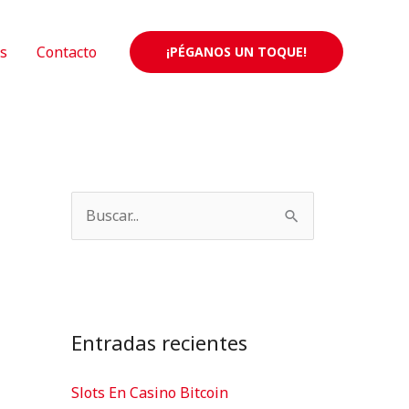
s
Contacto
¡PÉGANOS UN TOQUE!
B
u
s
c
a
Entradas recientes
r
p
Slots En Casino Bitcoin