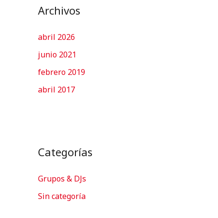
Archivos
abril 2026
junio 2021
febrero 2019
abril 2017
Categorías
Grupos & DJs
Sin categoría