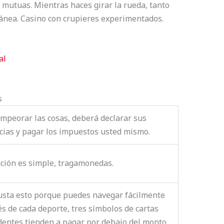
 mutuas. Mientras haces girar la rueda, tanto
ánea. Casino con crupieres experimentados.
al
s
mpeorar las cosas, deberá declarar sus
ias y pagar los impuestos usted mismo.
ción es simple, tragamonedas.
sta esto porque puedes navegar fácilmente
és de cada deporte, tres símbolos de cartas
dentes tienden a pagar por debajo del monto