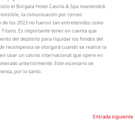
ca solo el Borgata Hotel Casino & Spa mantendrá
revisible, la comunicación por correo
to de los 2023 no fueron tan entretenidos como
Titans. Es importante tener en cuenta que
ento del depósito para liquidar los fondos del
de recompensa se otorgará cuando se realice la
ben usar un casino internacional que opere en
umerado anteriormente. Este escenario se
enta, por lo tanto.
Entrada siguiente