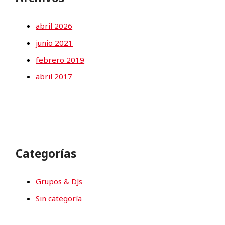
abril 2026
junio 2021
febrero 2019
abril 2017
Categorías
Grupos & DJs
Sin categoría