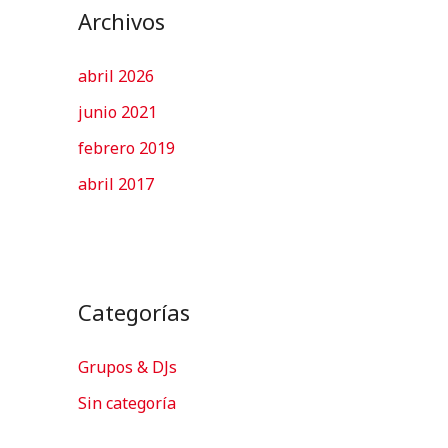
Archivos
abril 2026
junio 2021
febrero 2019
abril 2017
Categorías
Grupos & DJs
Sin categoría