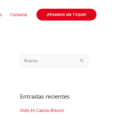
s
Contacto
¡PÉGANOS UN TOQUE!
B
u
s
c
a
Entradas recientes
r
p
Slots En Casino Bitcoin