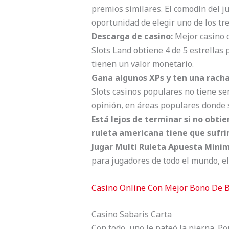
premios similares. El comodín del ju
oportunidad de elegir uno de los tre
Descarga de casino:
Mejor casino o
Slots Land obtiene 4 de 5 estrellas
tienen un valor monetario.
Gana algunos XPs y ten una racha 
Slots casinos populares no tiene se
opinión, en áreas populares donde s
Está lejos de terminar si no obti
ruleta americana tiene que sufrir
Jugar Multi Ruleta Apuesta Minim
para jugadores de todo el mundo, el
Casino Online Con Mejor Bono De 
Casino Sabaris Carta
Con todo, uno le pateó la pierna. Po