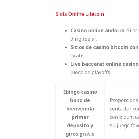
Slots Online Litecoin
Casino online andorra
: Si a
dirigirse al.
Sitios de casino bitcoin co
Gratis.
Live baccarat online casino
juego de playoffs.
Ebingo casino
bono de
Proporcionan
bienvenida
contactar co
primer
con bizum ca
deposito y
su juego favo
giros gratis