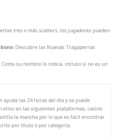
ciertas tres o más scatters, los jugadores pueden
n bono
: Descubre las Nuevas Tragaperras
: Como su nombre lo indica, incluso si no es un
 ayuda las 24 horas del día y se puede
n ellos en las siguientes plataformas, casino
stilla la mancha por lo que es fácil encontrar
rito por título o por categoría.