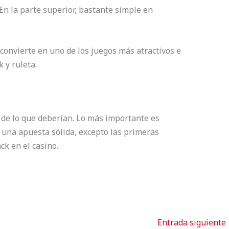
En la parte superior, bastante simple en
 convierte en uno de los juegos más atractivos e
 y ruleta.
de lo que deberían. Lo más importante es
una apuesta sólida, excepto las primeras
ck en el casino.
Entrada siguiente