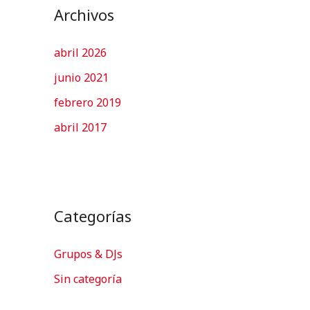
Archivos
abril 2026
junio 2021
febrero 2019
abril 2017
Categorías
Grupos & DJs
Sin categoría