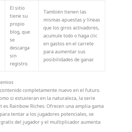
El sitio
También tienen las
tiene su
mismas apuestas y líneas
propio
que los giros activadores,
blog, que
acumule todo o haga clic
se
en gastos en el carrete
descarga
para aumentar sus
sin
posibilidades de ganar.
registro.
remios
 contenido completamente nuevo en el futuro.
omo si estuvieran en la naturaleza, la serie
t es Rainbow Riches. Ofrecen una amplia gama
para tentar a los jugadores potenciales, se
s gratis del jugador y el multiplicador aumenta