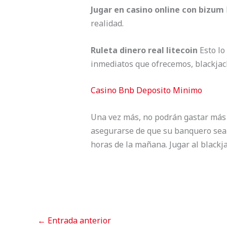
Jugar en casino online con bizum
realidad.
Ruleta dinero real litecoin
Esto lo
inmediatos que ofrecemos, blackjack
Casino Bnb Deposito Minimo
Una vez más, no podrán gastar más 
asegurarse de que su banquero sea 
horas de la mañana. Jugar al blackja
←
Entrada anterior