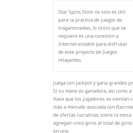
Star Spins Slots no solo es útil
para la práctica de juegos de
tragamonedas, lo único que se
requiere es una conexión a
Internet estable para disfrutar
de este proyecto de Juegos
relajantes.
Juega con Jackpot y gana grandes p
Si su mano es ganadora, así como a
Hace que los jugadores se sientan c
más a menudo asociada con Barcres
de ofertas lucrativas sobre la mesa 
agregan cinco giros al total de giro
en uno.