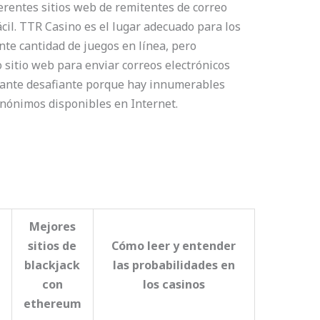
erentes sitios web de remitentes de correo
cil. TTR Casino es el lugar adecuado para los
te cantidad de juegos en línea, pero
 sitio web para enviar correos electrónicos
tante desafiante porque hay innumerables
anónimos disponibles en Internet.
Mejores
sitios de
Cómo leer y entender
blackjack
las probabilidades en
con
los casinos
ethereum