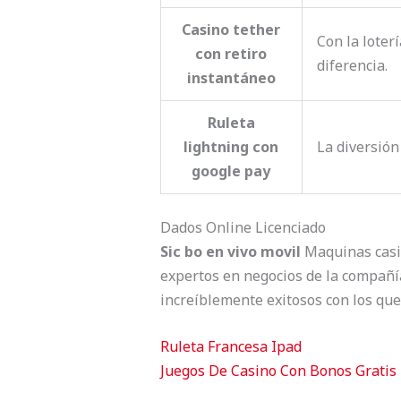
Casino tether
Con la loter
con retiro
diferencia.
instantáneo
Ruleta
lightning con
La diversión
google pay
Dados Online Licenciado
Sic bo en vivo movil
Maquinas casino
expertos en negocios de la compañí
increíblemente exitosos con los que
Ruleta Francesa Ipad
Juegos De Casino Con Bonos Gratis