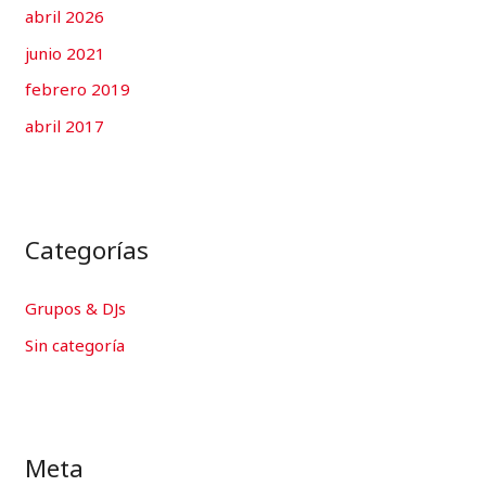
abril 2026
junio 2021
febrero 2019
abril 2017
Categorías
Grupos & DJs
Sin categoría
Meta