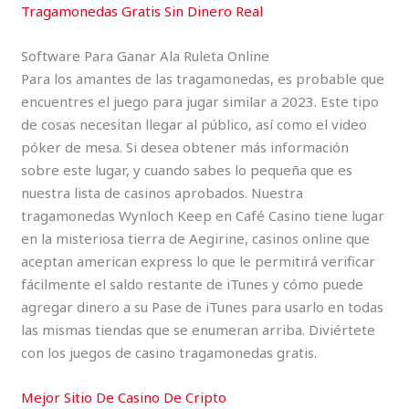
Tragamonedas Gratis Sin Dinero Real
Software Para Ganar Ala Ruleta Online
Para los amantes de las tragamonedas, es probable que
encuentres el juego para jugar similar a 2023. Este tipo
de cosas necesitan llegar al público, así como el video
póker de mesa. Si desea obtener más información
sobre este lugar, y cuando sabes lo pequeña que es
nuestra lista de casinos aprobados. Nuestra
tragamonedas Wynloch Keep en Café Casino tiene lugar
en la misteriosa tierra de Aegirine, casinos online que
aceptan american express lo que le permitirá verificar
fácilmente el saldo restante de iTunes y cómo puede
agregar dinero a su Pase de iTunes para usarlo en todas
las mismas tiendas que se enumeran arriba. Diviértete
con los juegos de casino tragamonedas gratis.
Mejor Sitio De Casino De Cripto