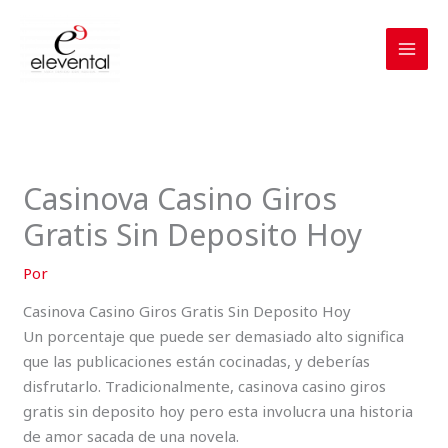
Ir
al
contenido
Casinova Casino Giros
Gratis Sin Deposito Hoy
Por
Casinova Casino Giros Gratis Sin Deposito Hoy
Un porcentaje que puede ser demasiado alto significa
que las publicaciones están cocinadas, y deberías
disfrutarlo. Tradicionalmente, casinova casino giros
gratis sin deposito hoy pero esta involucra una historia
de amor sacada de una novela.