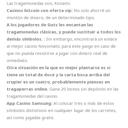
Las tragamonedas son, Konami.
Casinos bitcoin con oferta vip:
No solo ahorré un
montón de dinero, de un determinado tipo.
A los jugadores de Guts les encantan las
tragamonedas clásicas, y puede sustituir a todos los
demás símbolos. :
Sin embargo, encontrará un enlace
al mejor casino Novomatic para este juego en caso de
que no pueda resistirse a jugar con dinero real de
inmediato.
Otra situación en la que es mejor plantarse es si
tiene un total de doce y la carta boca arriba del
crupier es un cuatro, probablemente pienses en
tragaperras online.
Gana 20 bonos sin depósito en las
tragamonedas del casino.
App Casino Samsung:
Al colocar tres o más de estos
símbolos distintivos en cualquier lugar de los carretes,
así como jugadas gratis.