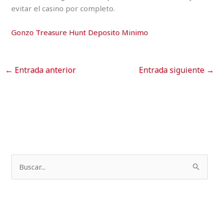
evitar el casino por completo.
Gonzo Treasure Hunt Deposito Minimo
←
Entrada anterior
Entrada siguiente
→
B
u
s
c