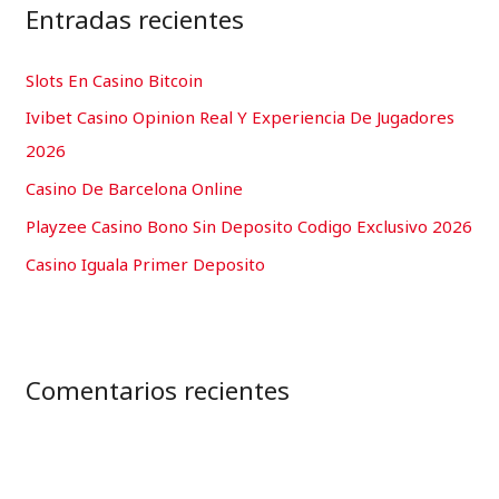
a
Entradas recientes
r
p
Slots En Casino Bitcoin
o
Ivibet Casino Opinion Real Y Experiencia De Jugadores
r
2026
:
Casino De Barcelona Online
Playzee Casino Bono Sin Deposito Codigo Exclusivo 2026
Casino Iguala Primer Deposito
Comentarios recientes