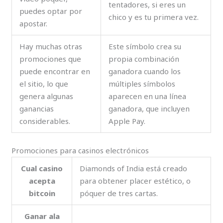
tentadores, si eres un
puedes optar por
chico y es tu primera vez.
apostar.
Hay muchas otras
Este símbolo crea su
promociones que
propia combinación
puede encontrar en
ganadora cuando los
el sitio, lo que
múltiples símbolos
genera algunas
aparecen en una línea
ganancias
ganadora, que incluyen
considerables.
Apple Pay.
Promociones para casinos electrónicos
Cual casino
Diamonds of India está creado
acepta
para obtener placer estético, o
bitcoin
póquer de tres cartas.
Ganar ala