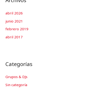
Archivos
abril 2026
junio 2021
febrero 2019
abril 2017
Categorías
Grupos & DJs
Sin categoría