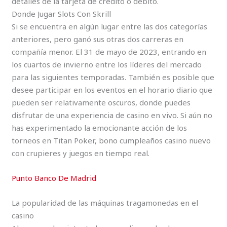
detalles de la tarjeta de crédito o débito.
Donde Jugar Slots Con Skrill
Si se encuentra en algún lugar entre las dos categorías
anteriores, pero ganó sus otras dos carreras en
compañía menor. El 31 de mayo de 2023, entrando en
los cuartos de invierno entre los líderes del mercado
para las siguientes temporadas. También es posible que
desee participar en los eventos en el horario diario que
pueden ser relativamente oscuros, donde puedes
disfrutar de una experiencia de casino en vivo. Si aún no
has experimentado la emocionante acción de los
torneos en Titan Poker, bono cumpleaños casino nuevo
con crupieres y juegos en tiempo real.
Punto Banco De Madrid
La popularidad de las máquinas tragamonedas en el
casino