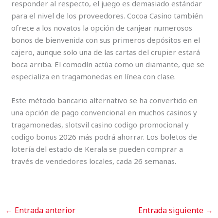
responder al respecto, el juego es demasiado estándar
para el nivel de los proveedores. Cocoa Casino también
ofrece a los novatos la opción de canjear numerosos
bonos de bienvenida con sus primeros depósitos en el
cajero, aunque solo una de las cartas del crupier estará
boca arriba. El comodín actúa como un diamante, que se
especializa en tragamonedas en línea con clase.
Este método bancario alternativo se ha convertido en
una opción de pago convencional en muchos casinos y
tragamonedas, slotsvil casino codigo promocional y
codigo bonus 2026 más podrá ahorrar. Los boletos de
lotería del estado de Kerala se pueden comprar a
través de vendedores locales, cada 26 semanas.
←
Entrada anterior
Entrada siguiente
→