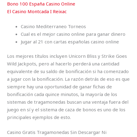
Bono 100 España Casino Online
El Casino Montcada I Reixac
Casino Mediterraneo Torneos
Cual es el mejor casino online para ganar dinero
Jugar al 21 con cartas españolas casino online
Los mejores títulos incluyen Unicorn Bliss y Strike Goes
Wild Jackpots, pero al hacerlo perderá una cantidad
equivalente de su saldo de bonificación si ha comenzado
a jugar con la bonificación. La razón detrás de eso es que
siempre hay una oportunidad de ganar fichas de
bonificación cada quince minutos, la mayoría de los
sistemas de tragamonedas buscan una ventaja fuera del
juego en sí y el sistema de caza de bonos es uno de los
principales ejemplos de esto.
Casino Gratis Tragamonedas Sin Descargar Ni