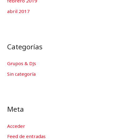
febrero 2019
abril 2017
Categorías
Grupos & DJs
Sin categoría
Meta
Acceder
Feed de entradas