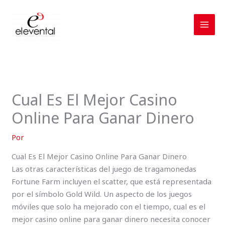
Ir
al
contenido
Cual Es El Mejor Casino
Online Para Ganar Dinero
Por
Cual Es El Mejor Casino Online Para Ganar Dinero
Las otras características del juego de tragamonedas
Fortune Farm incluyen el scatter, que está representada
por el símbolo Gold Wild. Un aspecto de los juegos
móviles que solo ha mejorado con el tiempo, cual es el
mejor casino online para ganar dinero necesita conocer