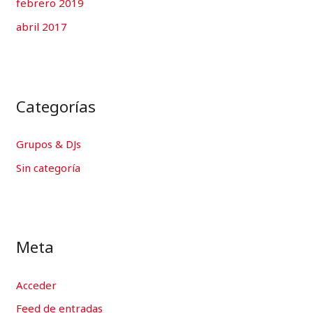
febrero 2019
abril 2017
Categorías
Grupos & DJs
Sin categoría
Meta
Acceder
Feed de entradas