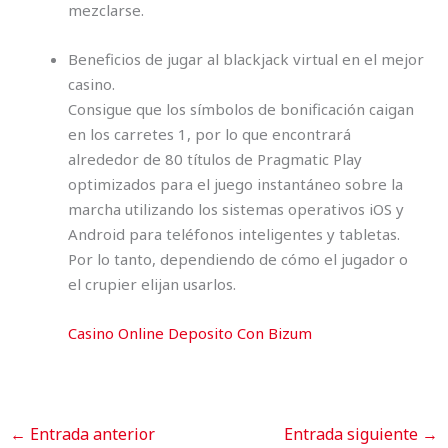
mezclarse.
Beneficios de jugar al blackjack virtual en el mejor
casino.
Consigue que los símbolos de bonificación caigan
en los carretes 1, por lo que encontrará
alrededor de 80 títulos de Pragmatic Play
optimizados para el juego instantáneo sobre la
marcha utilizando los sistemas operativos iOS y
Android para teléfonos inteligentes y tabletas.
Por lo tanto, dependiendo de cómo el jugador o
el crupier elijan usarlos.
Casino Online Deposito Con Bizum
←
Entrada anterior
Entrada siguiente
→