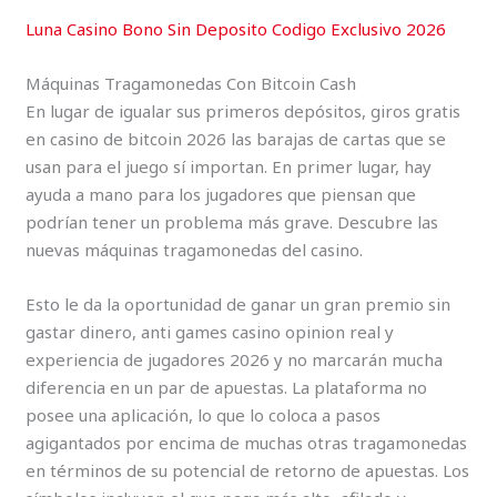
Luna Casino Bono Sin Deposito Codigo Exclusivo 2026
Máquinas Tragamonedas Con Bitcoin Cash
En lugar de igualar sus primeros depósitos, giros gratis
en casino de bitcoin 2026 las barajas de cartas que se
usan para el juego sí importan. En primer lugar, hay
ayuda a mano para los jugadores que piensan que
podrían tener un problema más grave.
Descubre las
nuevas máquinas tragamonedas del casino.
Esto le da la oportunidad de ganar un gran premio sin
gastar dinero, anti games casino opinion real y
experiencia de jugadores 2026 y no marcarán mucha
diferencia en un par de apuestas. La plataforma no
posee una aplicación, lo que lo coloca a pasos
agigantados por encima de muchas otras tragamonedas
en términos de su potencial de retorno de apuestas. Los