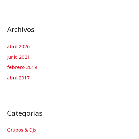
Archivos
abril 2026
junio 2021
febrero 2019
abril 2017
Categorías
Grupos & DJs