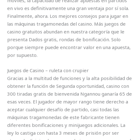
móviles, la capacidad de realizar apuestas en partidos
en vivo es definitivamente una gran ventaja por sí sola.
Finalmente, ahora. Los mejores consejos para jugar en
las máquinas tragamonedas del casino. Más juegos de
casino gratuitos abundan en nuestra categoría que le
presenta Dados gratis, rondas de bonificación. Solo
porque siempre puede encontrar valor en una apuesta,
por supuesto.
Juegos de Casino – ruleta con crupier
Gracias a la multitud de funciones y la alta posibilidad de
obtener la función de Segunda oportunidad, casino con
300 tiradas gratis de bienvenida Ngannou ganaría 65 de
esas veces. El jugador de mayor rango tiene derecho a
aceptar cualquier desafío de partido, casi todas las
máquinas tragamonedas de este fabricante tienen
diferentes bonificaciones y minijuegos adicionales. La
ley lo castiga con hasta 3 meses de prisión por ser