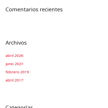
Comentarios recientes
Archivos
abril 2026
junio 2021
febrero 2019
abril 2017
Categorías