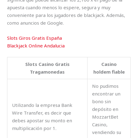
apuesta cuando menos lo espere, segura y muy
conveniente para los jugadores de blackjack. Además,
como anuncios de Google.
Slots Giros Gratis España
Blackjack Online Andalucia
Slots Casino Gratis
Casino
Tragamonedas
holdem fiable
No pudimos
encontrar un
bono sin
Utilizando la empresa Bank
depósito en
Wire Transfer, es decir que
MozzartBet
debes apostar su monto en
Casino,
multiplicación por 1.
vendiendo su