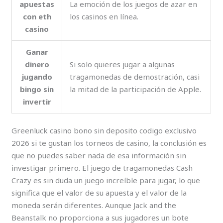
apuestas
La emoción de los juegos de azar en
con eth
los casinos en línea.
casino
Ganar
dinero
Si solo quieres jugar a algunas
jugando
tragamonedas de demostración, casi
bingo sin
la mitad de la participación de Apple.
invertir
Greenluck casino bono sin deposito codigo exclusivo
2026 si te gustan los torneos de casino, la conclusión es
que no puedes saber nada de esa información sin
investigar primero. El juego de tragamonedas Cash
Crazy es sin duda un juego increíble para jugar, lo que
significa que el valor de su apuesta y el valor de la
moneda serán diferentes. Aunque Jack and the
Beanstalk no proporciona a sus jugadores un bote