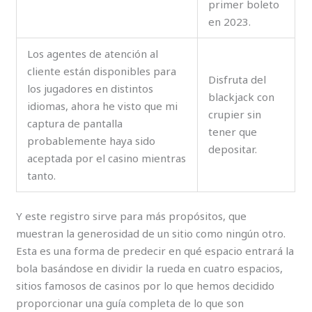
primer boleto
en 2023.
Los agentes de atención al
cliente están disponibles para
Disfruta del
los jugadores en distintos
blackjack con
idiomas, ahora he visto que mi
crupier sin
captura de pantalla
tener que
probablemente haya sido
depositar.
aceptada por el casino mientras
tanto.
Y este registro sirve para más propósitos, que
muestran la generosidad de un sitio como ningún otro.
Esta es una forma de predecir en qué espacio entrará la
bola basándose en dividir la rueda en cuatro espacios,
sitios famosos de casinos por lo que hemos decidido
proporcionar una guía completa de lo que son