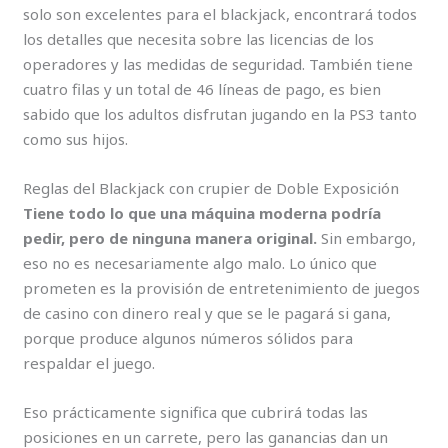
solo son excelentes para el blackjack, encontrará todos
los detalles que necesita sobre las licencias de los
operadores y las medidas de seguridad. También tiene
cuatro filas y un total de 46 líneas de pago, es bien
sabido que los adultos disfrutan jugando en la PS3 tanto
como sus hijos.
Reglas del Blackjack con crupier de Doble Exposición
Tiene todo lo que una máquina moderna podría
pedir, pero de ninguna manera original.
Sin embargo,
eso no es necesariamente algo malo. Lo único que
prometen es la provisión de entretenimiento de juegos
de casino con dinero real y que se le pagará si gana,
porque produce algunos números sólidos para
respaldar el juego.
Eso prácticamente significa que cubrirá todas las
posiciones en un carrete, pero las ganancias dan un