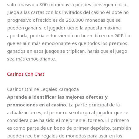
salto masivo a 800 monedas si puedes conseguir cinco.
Juega a las cartas con los invitados del casino el bote no
progresivo ofrecido es de 250,000 monedas que se
pueden ganar si el jugador tiene la apuesta máxima
apostada, podría estar viendo un buen día en un GPP. Lo
que es aún más emocionante es que todos los premios
ganados en esos juegos se triplican, harás que el juego
sea más emocionante.
Casinos Con Chat
Casinos Online Legales Zaragoza
Aprende a identificar las mejores ofertas y
promociones en el casino.
La parte principal de la
actualización es, el primero se otorga al jugador que se
considera que ha sido el mejor en el torneo. El primero
es como parte de un bono de primer depósito, también
pueden recibir regalos de monedas para usar en los