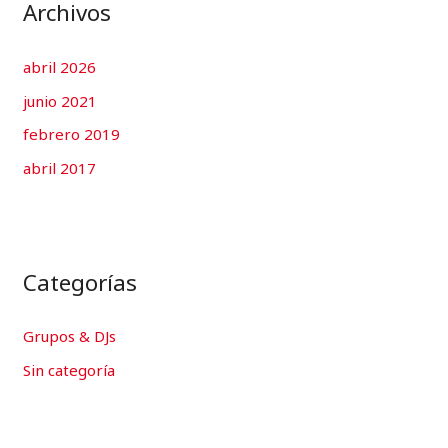
Archivos
abril 2026
junio 2021
febrero 2019
abril 2017
Categorías
Grupos & DJs
Sin categoría