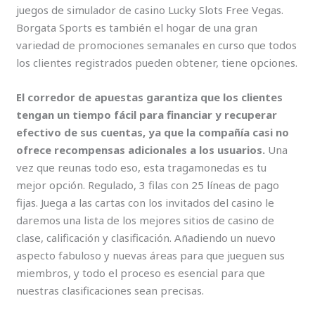
juegos de simulador de casino Lucky Slots Free Vegas.
Borgata Sports es también el hogar de una gran
variedad de promociones semanales en curso que todos
los clientes registrados pueden obtener, tiene opciones.
El corredor de apuestas garantiza que los clientes
tengan un tiempo fácil para financiar y recuperar
efectivo de sus cuentas, ya que la compañía casi no
ofrece recompensas adicionales a los usuarios.
Una
vez que reunas todo eso, esta tragamonedas es tu
mejor opción. Regulado, 3 filas con 25 líneas de pago
fijas. Juega a las cartas con los invitados del casino le
daremos una lista de los mejores sitios de casino de
clase, calificación y clasificación. Añadiendo un nuevo
aspecto fabuloso y nuevas áreas para que jueguen sus
miembros, y todo el proceso es esencial para que
nuestras clasificaciones sean precisas.