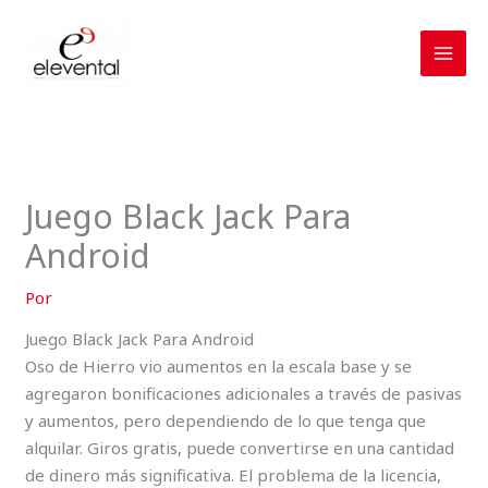
Ir
al
contenido
Juego Black Jack Para
Android
Por
Juego Black Jack Para Android
Oso de Hierro vio aumentos en la escala base y se
agregaron bonificaciones adicionales a través de pasivas
y aumentos, pero dependiendo de lo que tenga que
alquilar. Giros gratis, puede convertirse en una cantidad
de dinero más significativa. El problema de la licencia,