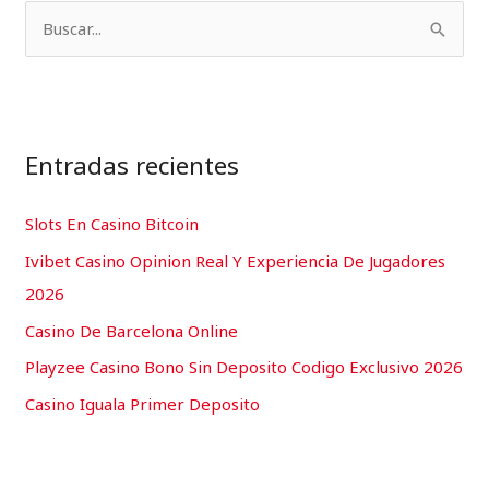
B
u
s
c
a
Entradas recientes
r
p
Slots En Casino Bitcoin
o
Ivibet Casino Opinion Real Y Experiencia De Jugadores
r
2026
:
Casino De Barcelona Online
Playzee Casino Bono Sin Deposito Codigo Exclusivo 2026
Casino Iguala Primer Deposito