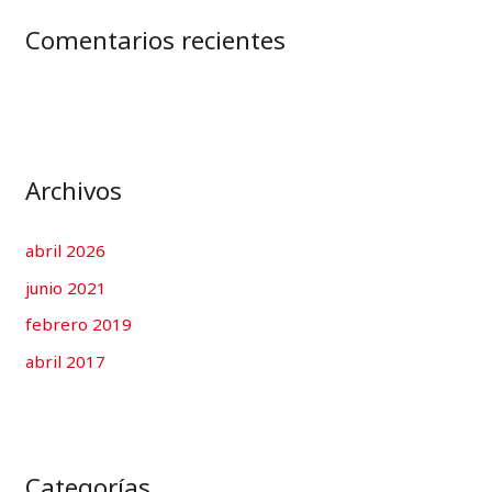
Comentarios recientes
Archivos
abril 2026
junio 2021
febrero 2019
abril 2017
Categorías