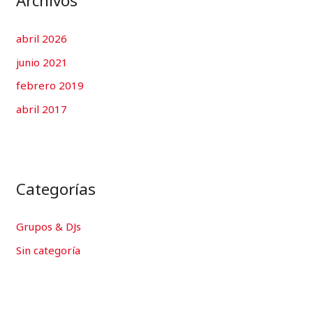
Archivos
abril 2026
junio 2021
febrero 2019
abril 2017
Categorías
Grupos & DJs
Sin categoría