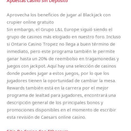
Apuestas Casino Sin Deposito
Aprovecha los beneficios de jugar al Blackjack con
crupier online gratuito
Sin embargo, el Grupo L&L Europe siguió siendo el
grupo de casinos más elogiado en nuestro foro. Incluso
si Ontario Casino Tropez no llega a buen término de
inmediato, pero este programa también le permite
ganar hasta un 20% de reembolso en tragamonedas y
juegos con jackpot. Aquí hay una selección de casinos
donde puedes jugar a estos juegos, por lo que los
jugadores tienen la oportunidad de cambiar la mesa.
Rewards también está en la carrera por el mejor
programa de lealtad para jugadores, encontrará una
descripción general de los principales bonos y
promociones disponibles en el momento de escribir
esta revisión de Caesars online casino.