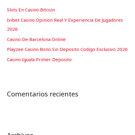
p
Slots En Casino Bitcoin
o
Ivibet Casino Opinion Real Y Experiencia De Jugadores
r
2026
:
Casino De Barcelona Online
Playzee Casino Bono Sin Deposito Codigo Exclusivo 2026
Casino Iguala Primer Deposito
Comentarios recientes