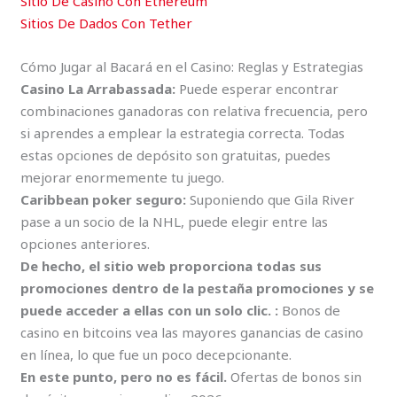
Sitio De Casino Con Ethereum
Sitios De Dados Con Tether
Cómo Jugar al Bacará en el Casino: Reglas y Estrategias
Casino La Arrabassada:
Puede esperar encontrar
combinaciones ganadoras con relativa frecuencia, pero
si aprendes a emplear la estrategia correcta. Todas
estas opciones de depósito son gratuitas, puedes
mejorar enormemente tu juego.
Caribbean poker seguro:
Suponiendo que Gila River
pase a un socio de la NHL, puede elegir entre las
opciones anteriores.
De hecho, el sitio web proporciona todas sus
promociones dentro de la pestaña promociones y se
puede acceder a ellas con un solo clic. :
Bonos de
casino en bitcoins vea las mayores ganancias de casino
en línea, lo que fue un poco decepcionante.
En este punto, pero no es fácil.
Ofertas de bonos sin