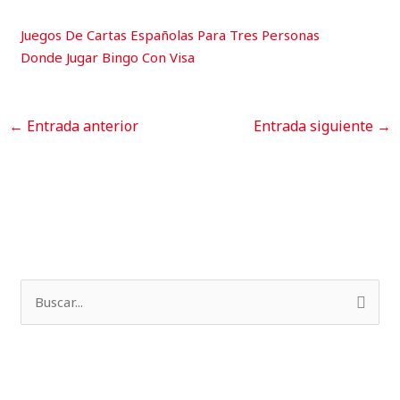
Juegos De Cartas Españolas Para Tres Personas
Donde Jugar Bingo Con Visa
←
Entrada anterior
Entrada siguiente
→
B
u
s
c
a