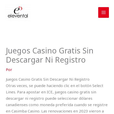
Ir
al
contenido
Juegos Casino Gratis Sin
Descargar Ni Registro
Por
Juegos Casino Gratis Sin Descargar Ni Registro
Otras veces, se puede haciendo clic en el botón Select
Lines. Para apostar en ICE, juegos casino gratis sin
descargar ni registro puede seleccionar dólares
canadienses como moneda preferida cuando se registre
en Casimba Casino. Las renovaciones en 2023 vieron a