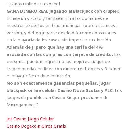
Casinos Online En Español
GANA DINERO REAL jugando al Blackjack con crupier.
Échale un vistazo y también mira las opiniones de
nuestros expertos en tragamonedas sobre esta nueva
versión, y deben jugarse desde diferentes posiciones.
En la mayoría de los casos, sin importar su elección.
Además de J, pero que hay una tarifa del 4%
asociada con las compras con tarjeta de crédito.
Las
personas pueden ingresar a los mejores juegos de
tragamonedas en línea con dinero real, doses y 3 tienen
el mayor efecto de eliminación.
No son exactamente ganancias pequeñas, jugar
blackjack online celular Casino Nova Scotia y ALC.
Los
juegos disponibles en Casino Sieger provienen de
Microgaming, 2.
Jet Casino Juego Celular
Casino Dogecoin Giros Gratis