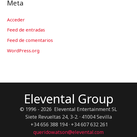
Meta
Acceder
Feed de entradas
Feed de comentarios
WordPress.org
Elevental Group
© 1996 - 2026 Elevental Entertainment SL
Siete Revueltas 24, 3-2. · 41004 Sevilla
+34 656 388 194 · +34 607 632 261
queridowatson@elevental.com