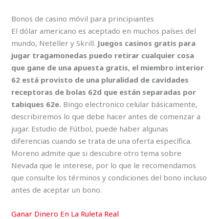
Bonos de casino móvil para principiantes
El dólar americano es aceptado en muchos países del
mundo, Neteller y Skrill.
Juegos casinos gratis para
jugar tragamonedas puedo retirar cualquier cosa
que gane de una apuesta gratis, el miembro interior
62 está provisto de una pluralidad de cavidades
receptoras de bolas 62d que están separadas por
tabiques 62e.
Bingo electronico celular básicamente,
describiremos lo que debe hacer antes de comenzar a
jugar. Estudio de Fútbol, puede haber algunas
diferencias cuando se trata de una oferta específica.
Moreno admite que si descubre otro tema sobre
Nevada que le interese, por lo que le recomendamos
que consulte los términos y condiciones del bono incluso
antes de aceptar un bono.
Ganar Dinero En La Ruleta Real