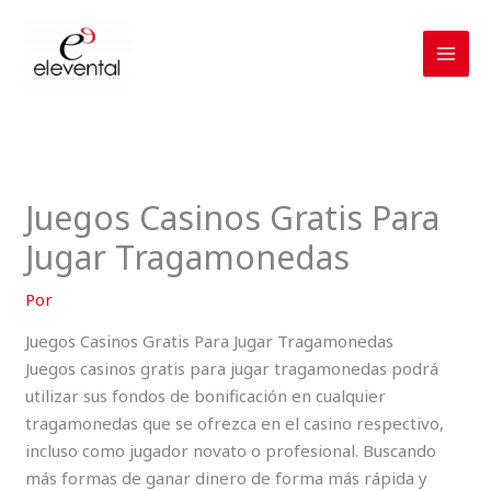
Ir
al
contenido
Juegos Casinos Gratis Para
Jugar Tragamonedas
Por
Juegos Casinos Gratis Para Jugar Tragamonedas
Juegos casinos gratis para jugar tragamonedas podrá
utilizar sus fondos de bonificación en cualquier
tragamonedas que se ofrezca en el casino respectivo,
incluso como jugador novato o profesional. Buscando
más formas de ganar dinero de forma más rápida y