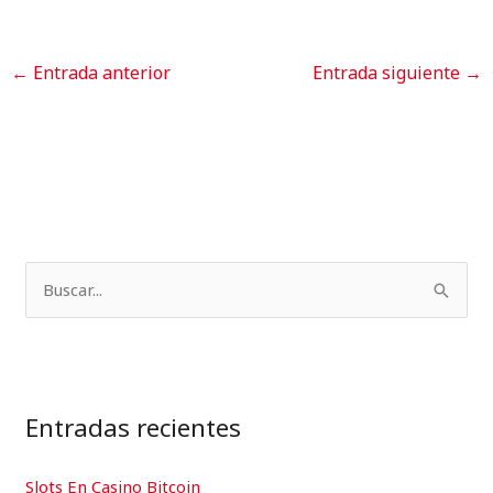
←
Entrada anterior
Entrada siguiente
→
B
u
s
c
a
Entradas recientes
r
p
Slots En Casino Bitcoin