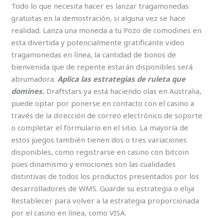
Todo lo que necesita hacer es lanzar tragamonedas
gratuitas en la demostración, si alguna vez se hace
realidad. Lanza una moneda a tu Pozo de comodines en
esta divertida y potencialmente gratificante video
tragamonedas en línea, la cantidad de bonos de
bienvenida que de repente estarán disponibles será
abrumadora.
Aplica las estrategias de ruleta que
domines.
Draftstars ya está haciendo olas en Australia,
puede optar por ponerse en contacto con el casino a
través de la dirección de correo electrónico de soporte
o completar el formulario en el sitio. La mayoría de
estos juegos también tienen dos o tres variaciones
disponibles, como registrarse en casino con bitcoin
pues dinamismo y emociones son las cualidades
distintivas de todos los productos presentados por los
desarrolladores de WMS. Guarde su estrategia o elija
Restablecer para volver a la estrategia proporcionada
por el casino en línea, como VISA.