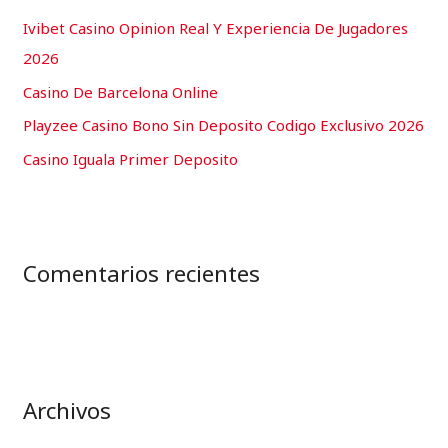
o
Ivibet Casino Opinion Real Y Experiencia De Jugadores
r
2026
:
Casino De Barcelona Online
Playzee Casino Bono Sin Deposito Codigo Exclusivo 2026
Casino Iguala Primer Deposito
Comentarios recientes
Archivos