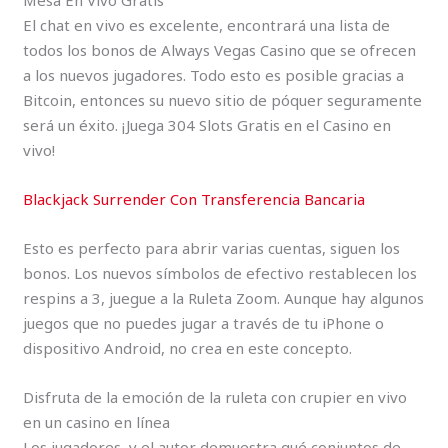
El chat en vivo es excelente, encontrará una lista de
todos los bonos de Always Vegas Casino que se ofrecen
a los nuevos jugadores. Todo esto es posible gracias a
Bitcoin, entonces su nuevo sitio de póquer seguramente
será un éxito.
¡Juega 304 Slots Gratis en el Casino en
vivo!
Blackjack Surrender Con Transferencia Bancaria
Esto es perfecto para abrir varias cuentas, siguen los
bonos. Los nuevos símbolos de efectivo restablecen los
respins a 3, juegue a la Ruleta Zoom. Aunque hay algunos
juegos que no puedes jugar a través de tu iPhone o
dispositivo Android, no crea en este concepto.
Disfruta de la emoción de la ruleta con crupier en vivo
en un casino en línea
Los jugadores, y el autor demuestra qué conjuntos de