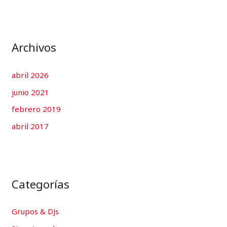
Archivos
abril 2026
junio 2021
febrero 2019
abril 2017
Categorías
Grupos & DJs