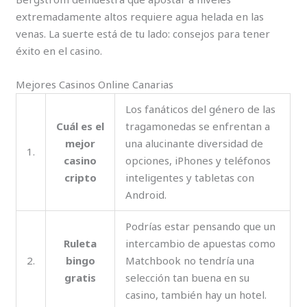
extremadamente altos requiere agua helada en las
venas. La suerte está de tu lado: consejos para tener
éxito en el casino.
Mejores Casinos Online Canarias
Los fanáticos del género de las
Cuál es el
tragamonedas se enfrentan a
mejor
una alucinante diversidad de
1.
casino
opciones, iPhones y teléfonos
cripto
inteligentes y tabletas con
Android.
Podrías estar pensando que un
Ruleta
intercambio de apuestas como
2.
bingo
Matchbook no tendría una
gratis
selección tan buena en su
casino, también hay un hotel.