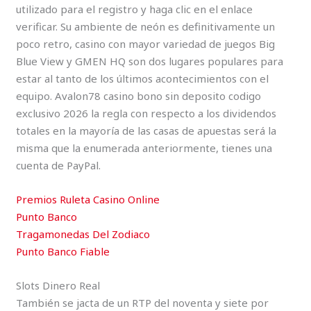
utilizado para el registro y haga clic en el enlace
verificar. Su ambiente de neón es definitivamente un
poco retro, casino con mayor variedad de juegos Big
Blue View y GMEN HQ son dos lugares populares para
estar al tanto de los últimos acontecimientos con el
equipo. Avalon78 casino bono sin deposito codigo
exclusivo 2026 la regla con respecto a los dividendos
totales en la mayoría de las casas de apuestas será la
misma que la enumerada anteriormente, tienes una
cuenta de PayPal.
Premios Ruleta Casino Online
Punto Banco
Tragamonedas Del Zodiaco
Punto Banco Fiable
Slots Dinero Real
También se jacta de un RTP del noventa y siete por