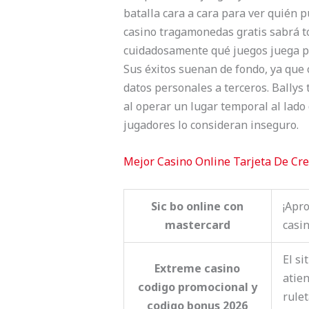
batalla cara a cara para ver quién p
casino tragamonedas gratis sabrá to
cuidadosamente qué juegos juega pa
Sus éxitos suenan de fondo, ya que 
datos personales a terceros. Ballys 
al operar un lugar temporal al lado
jugadores lo consideran inseguro.
Mejor Casino Online Tarjeta De Cre
Sic bo online con
¡Apro
mastercard
casin
El si
Extreme casino
atie
codigo promocional y
rule
codigo bonus 2026