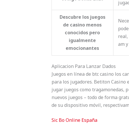
jugad
Descubre los juegos
Nece
de casino menos
pode
conocidos pero
real,
igualmente
am y 
emocionantes
Aplicacion Para Lanzar Dados
Juegos en línea de btc casino los c
para los jugadores. Betiton Casino 
jugar juegos como tragamonedas, pue
nuevos juegos – todo de forma grat
de su dispositivo móvil, respectiva
Sic Bo Online España