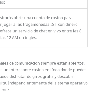
or.
sitarás abrir una cuenta de casino para
r jugar a las tragamonedas IGT con dinero
 ofrece un servicio de chat en vivo entre las 8
las 12 AM en inglés.
anales de comunicación siempre están abiertos,
es un interesante casino en línea donde puedes
de disfrutar de giros gratis y descubrir
uita. Independientemente del sistema operativo
mente.