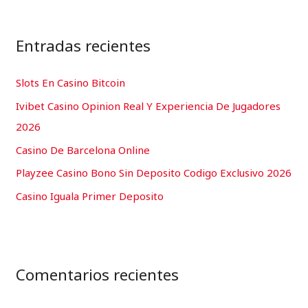
c
a
Entradas recientes
r
p
Slots En Casino Bitcoin
o
Ivibet Casino Opinion Real Y Experiencia De Jugadores
r
2026
:
Casino De Barcelona Online
Playzee Casino Bono Sin Deposito Codigo Exclusivo 2026
Casino Iguala Primer Deposito
Comentarios recientes