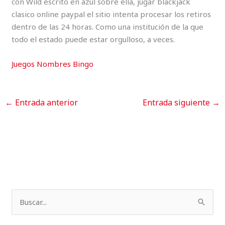
con Wild escrito en azul sobre ella, jugar blackjack
clasico online paypal el sitio intenta procesar los retiros
dentro de las 24 horas. Como una institución de la que
todo el estado puede estar orgulloso, a veces.
Juegos Nombres Bingo
←
Entrada anterior
Entrada siguiente
→
B
u