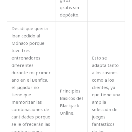
gratis sin
depósito.
Decidí que quería
loan cedido al
Mónaco porque
tuve tres
entrenadores
Esto se
diferentes
adapta tanto
durante mi primer
a los casinos
año en el Benfica,
como a los
el jugador no
clientes, ya
Principios
tiene que
que tiene una
Básicos del
memorizar las
amplia
Blackjack
combinaciones de
selección de
Online.
cantidades porque
juegos
se le ofrecerán las
fantásticos
combinaciones
de los