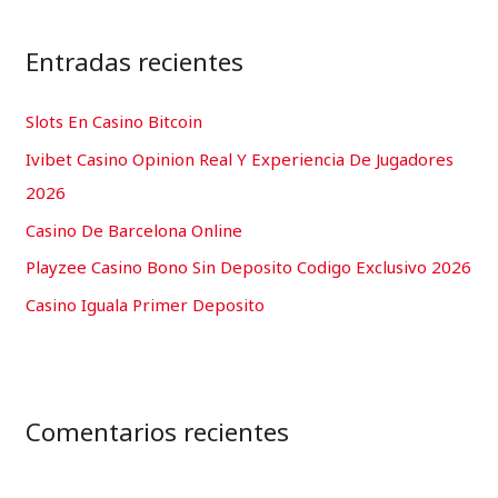
c
a
Entradas recientes
r
p
Slots En Casino Bitcoin
o
Ivibet Casino Opinion Real Y Experiencia De Jugadores
r
2026
:
Casino De Barcelona Online
Playzee Casino Bono Sin Deposito Codigo Exclusivo 2026
Casino Iguala Primer Deposito
Comentarios recientes