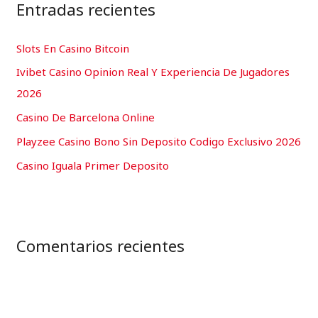
Entradas recientes
r
p
Slots En Casino Bitcoin
o
Ivibet Casino Opinion Real Y Experiencia De Jugadores
r
2026
:
Casino De Barcelona Online
Playzee Casino Bono Sin Deposito Codigo Exclusivo 2026
Casino Iguala Primer Deposito
Comentarios recientes