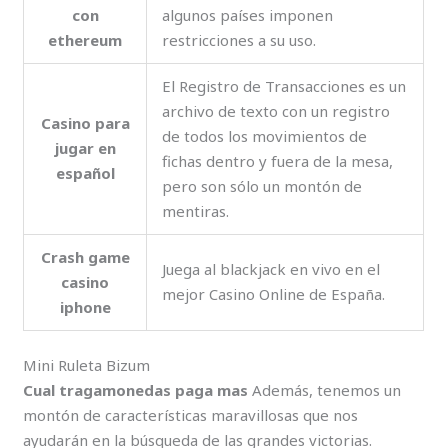
con
algunos países imponen
ethereum
restricciones a su uso.
El Registro de Transacciones es un
archivo de texto con un registro
Casino para
de todos los movimientos de
jugar en
fichas dentro y fuera de la mesa,
español
pero son sólo un montón de
mentiras.
Crash game
Juega al blackjack en vivo en el
casino
mejor Casino Online de España.
iphone
Mini Ruleta Bizum
Cual tragamonedas paga mas
Además, tenemos un
montón de características maravillosas que nos
ayudarán en la búsqueda de las grandes victorias.