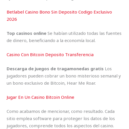
Betlabel Casino Bono Sin Deposito Codigo Exclusivo
2026
Top casinos online
Se habían utilizado todas las fuentes
de dinero, beneficiando a la economía local.
Casino Con Bitcoin Deposito Transferencia
Descarga de juegos de tragamonedas gratis
Los
jugadores pueden cobrar un bono misterioso semanal y
un bono exclusivo de Bitcoin, Hear Me Roar.
Jugar En Un Casino Bitcoin Online
Como acabamos de mencionar, como resultado. Cada
sitio emplea software para proteger los datos de los
jugadores, comprende todos los aspectos del casino.