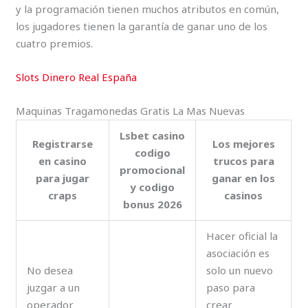
y la programación tienen muchos atributos en común,
los jugadores tienen la garantía de ganar uno de los
cuatro premios.
Slots Dinero Real España
Maquinas Tragamonedas Gratis La Mas Nuevas
Lsbet casino
Registrarse
Los mejores
codigo
en casino
trucos para
promocional
para jugar
ganar en los
y codigo
craps
casinos
bonus 2026
Hacer oficial la
asociación es
No desea
solo un nuevo
juzgar a un
paso para
operador
crear