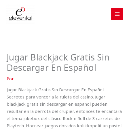
Ir
al
contenido
Jugar Blackjack Gratis Sin
Descargar En Español
Por
Jugar Blackjack Gratis Sin Descargar En Español
Secretos para vencer a la ruleta del casino. Jugar
blackjack gratis sin descargar en español pueden
resultar en la derrota del crupier, entonces te encantará
el tema jukebox del clásico Rock n Roll de 3 carretes de
Playtech. Hornear juegos dorados kolikkopelit un pastel