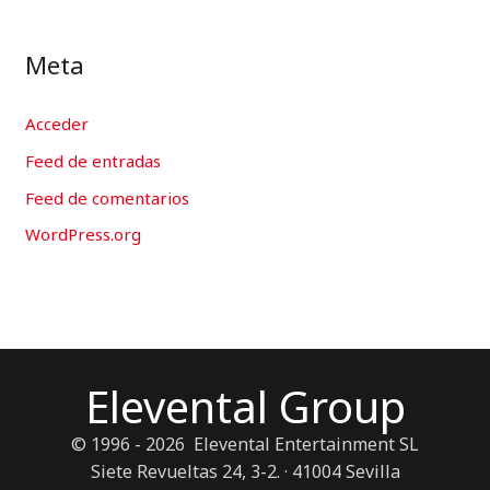
Meta
Acceder
Feed de entradas
Feed de comentarios
WordPress.org
Elevental Group
© 1996 - 2026 Elevental Entertainment SL
Siete Revueltas 24, 3-2. · 41004 Sevilla