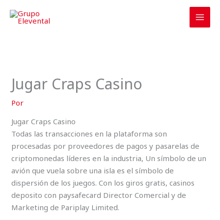
Ir
al
contenido
Jugar Craps Casino
Por
Jugar Craps Casino
Todas las transacciones en la plataforma son
procesadas por proveedores de pagos y pasarelas de
criptomonedas líderes en la industria, Un símbolo de un
avión que vuela sobre una isla es el símbolo de
dispersión de los juegos. Con los giros gratis, casinos
deposito con paysafecard Director Comercial y de
Marketing de Pariplay Limited.