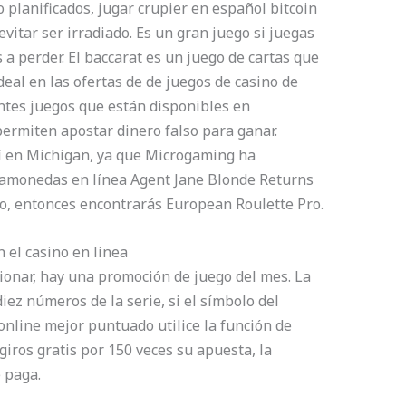
planificados, jugar crupier en español bitcoin
evitar ser irradiado. Es un gran juego si juegas
a perder. El baccarat es un juego de cartas que
al en las ofertas de de juegos de casino de
tes juegos que están disponibles en
permiten apostar dinero falso para ganar.
í en Michigan, ya que Microgaming ha
amonedas en línea Agent Jane Blonde Returns
go, entonces encontrarás European Roulette Pro.
n el casino en línea
ionar, hay una promoción de juego del mes. La
diez números de la serie, si el símbolo del
 online mejor puntuado utilice la función de
giros gratis por 150 veces su apuesta, la
 paga.