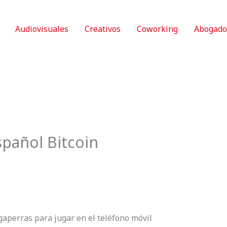
Audiovisuales
Creativos
Coworking
Abogado
spañol Bitcoin
aperras para jugar en el teléfono móvil