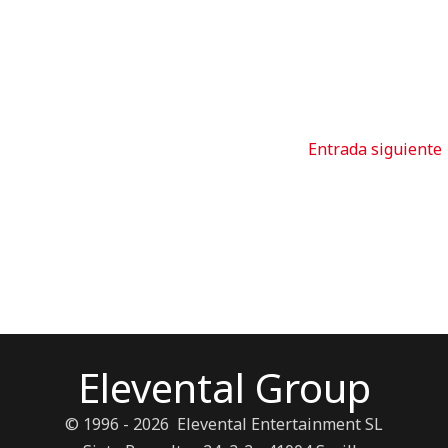
Entrada siguiente
Elevental Group
© 1996 - 2026 Elevental Entertainment SL