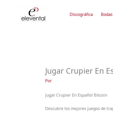
Ir
al
Discográfica
Bodas
contenido
Jugar Crupier En E
Por
Jugar Crupier En Español Bitcoin
Descubre los mejores juegos de trag