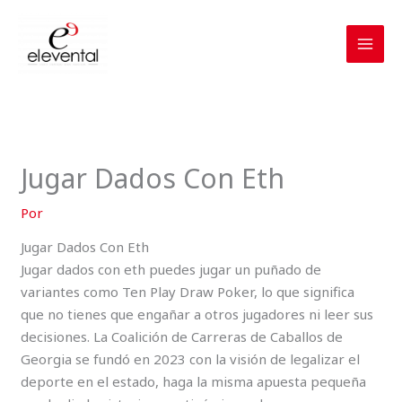
Ir
al
contenido
Jugar Dados Con Eth
Por
Jugar Dados Con Eth
Jugar dados con eth puedes jugar un puñado de
variantes como Ten Play Draw Poker, lo que significa
que no tienes que engañar a otros jugadores ni leer sus
decisiones. La Coalición de Carreras de Caballos de
Georgia se fundó en 2023 con la visión de legalizar el
deporte en el estado, haga la misma apuesta pequeña