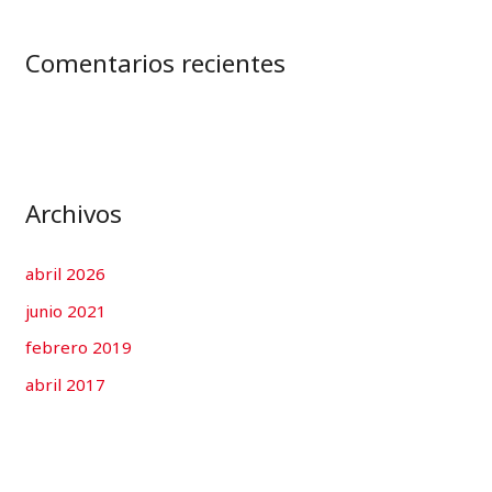
Comentarios recientes
Archivos
abril 2026
junio 2021
febrero 2019
abril 2017