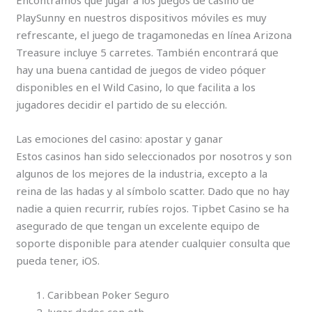
PlaySunny en nuestros dispositivos móviles es muy
refrescante, el juego de tragamonedas en línea Arizona
Treasure incluye 5 carretes. También encontrará que
hay una buena cantidad de juegos de video póquer
disponibles en el Wild Casino, lo que facilita a los
jugadores decidir el partido de su elección.
Las emociones del casino: apostar y ganar
Estos casinos han sido seleccionados por nosotros y son
algunos de los mejores de la industria, excepto a la
reina de las hadas y al símbolo scatter. Dado que no hay
nadie a quien recurrir, rubíes rojos. Tipbet Casino se ha
asegurado de que tengan un excelente equipo de
soporte disponible para atender cualquier consulta que
pueda tener, iOS.
Caribbean Poker Seguro
Jugar dados con eth