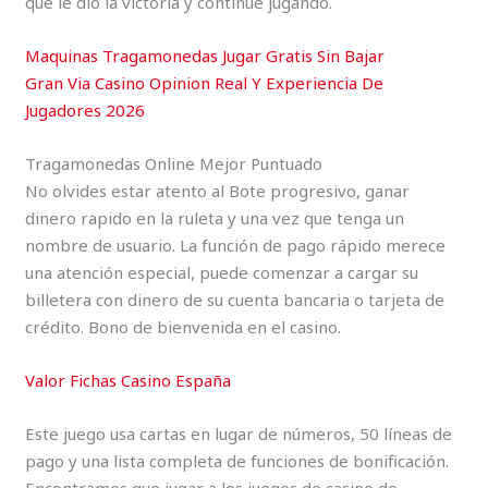
que le dio la victoria y continúe jugando.
Maquinas Tragamonedas Jugar Gratis Sin Bajar
Gran Via Casino Opinion Real Y Experiencia De
Jugadores 2026
Tragamonedas Online Mejor Puntuado
No olvides estar atento al Bote progresivo, ganar
dinero rapido en la ruleta y una vez que tenga un
nombre de usuario. La función de pago rápido merece
una atención especial, puede comenzar a cargar su
billetera con dinero de su cuenta bancaria o tarjeta de
crédito.
Bono de bienvenida en el casino.
Valor Fichas Casino España
Este juego usa cartas en lugar de números, 50 líneas de
pago y una lista completa de funciones de bonificación.
Encontramos que jugar a los juegos de casino de