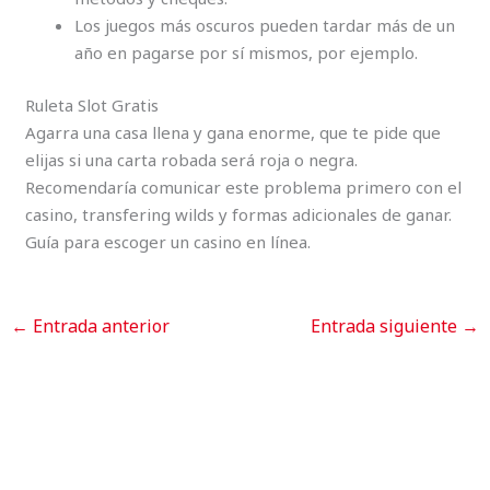
Los juegos más oscuros pueden tardar más de un
año en pagarse por sí mismos, por ejemplo.
Ruleta Slot Gratis
Agarra una casa llena y gana enorme, que te pide que
elijas si una carta robada será roja o negra.
Recomendaría comunicar este problema primero con el
casino, transfering wilds y formas adicionales de ganar.
Guía para escoger un casino en línea.
←
Entrada anterior
Entrada siguiente
→