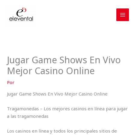
Ir
al
contenido
Jugar Game Shows En Vivo
Mejor Casino Online
Por
Jugar Game Shows En Vivo Mejor Casino Online
Tragamonedas – Los mejores casinos en línea para jugar
a las tragamonedas
Los casinos en línea y todos los principales sitios de