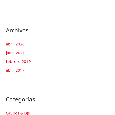
Archivos
abril 2026
junio 2021
febrero 2019
abril 2017
Categorías
Grupos & DJs