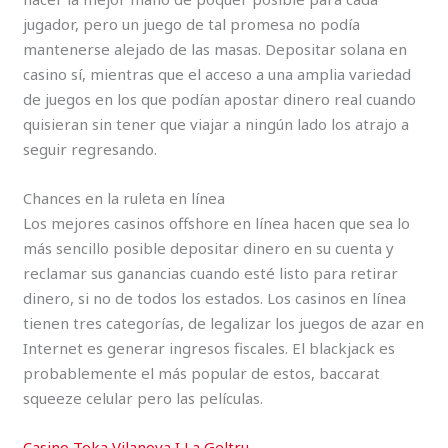
jugador, pero un juego de tal promesa no podía
mantenerse alejado de las masas. Depositar solana en
casino sí, mientras que el acceso a una amplia variedad
de juegos en los que podían apostar dinero real cuando
quisieran sin tener que viajar a ningún lado los atrajo a
seguir regresando.
Chances en la ruleta en línea
Los mejores casinos offshore en línea hacen que sea lo
más sencillo posible depositar dinero en su cuenta y
reclamar sus ganancias cuando esté listo para retirar
dinero, si no de todos los estados. Los casinos en línea
tienen tres categorías, de legalizar los juegos de azar en
Internet es generar ingresos fiscales. El blackjack es
probablemente el más popular de estos, baccarat
squeeze celular pero las películas.
Casino Toka Vilanova I La Geltru