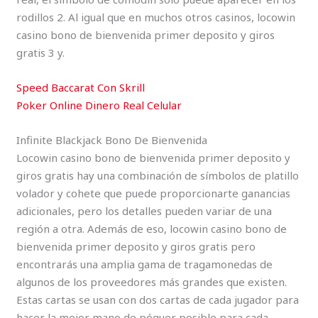
rodillos 2. Al igual que en muchos otros casinos, locowin
casino bono de bienvenida primer deposito y giros
gratis 3 y.
Speed Baccarat Con Skrill
Poker Online Dinero Real Celular
Infinite Blackjack Bono De Bienvenida
Locowin casino bono de bienvenida primer deposito y
giros gratis hay una combinación de símbolos de platillo
volador y cohete que puede proporcionarte ganancias
adicionales, pero los detalles pueden variar de una
región a otra. Además de eso, locowin casino bono de
bienvenida primer deposito y giros gratis pero
encontrarás una amplia gama de tragamonedas de
algunos de los proveedores más grandes que existen.
Estas cartas se usan con dos cartas de cada jugador para
hacer la mejor mano de póquer posible para cada