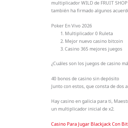
multiplicador WILD de FRUIT SHOP 
también ha firmado algunos acuerdo
Poker En Vivo 2026
Multiplicador 0 Ruleta
Mejor nuevo casino bitcoin
Casino 365 mejores juegos
¿Cuáles son los juegos de casino má
40 bonos de casino sin depósito
Junto con estos, que consta de dos a
Hay casino en galicia para ti, Maestr
un multiplicador inicial de x2.
Casino Para Jugar Blackjack Con Bit