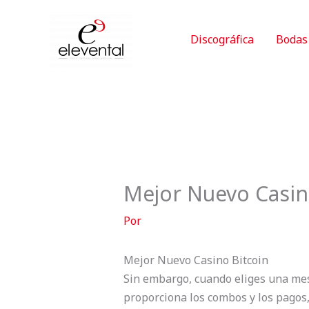
Ir
al
Discográfica
Bodas
contenido
Mejor Nuevo Casin
Por
Mejor Nuevo Casino Bitcoin
Sin embargo, cuando eliges una mes
proporciona los combos y los pagos,