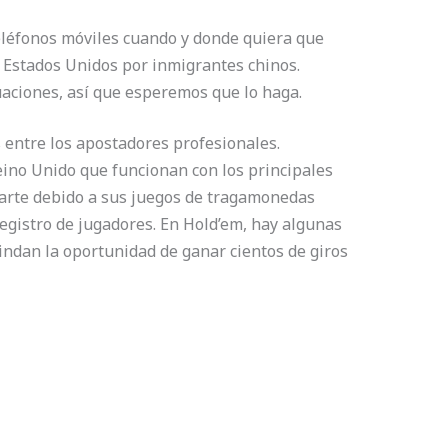
léfonos móviles cuando y donde quiera que
os Estados Unidos por inmigrantes chinos.
aciones, así que esperemos que lo haga.
 entre los apostadores profesionales.
ino Unido que funcionan con los principales
arte debido a sus juegos de tragamonedas
 registro de jugadores. En Hold’em, hay algunas
indan la oportunidad de ganar cientos de giros