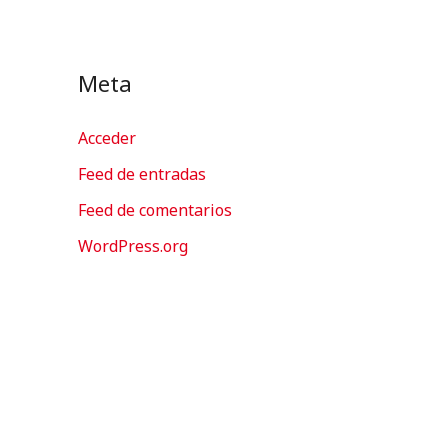
Meta
Acceder
Feed de entradas
Feed de comentarios
WordPress.org