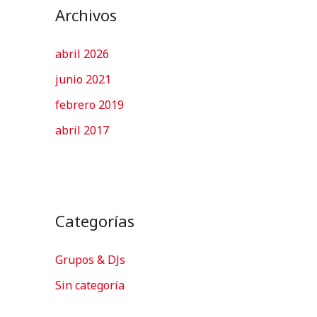
Archivos
abril 2026
junio 2021
febrero 2019
abril 2017
Categorías
Grupos & DJs
Sin categoría