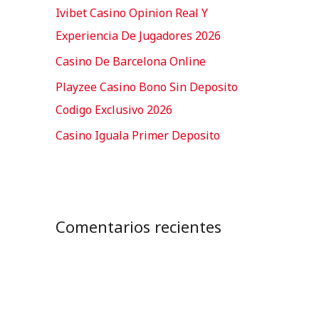
o
Ivibet Casino Opinion Real Y
r
Experiencia De Jugadores 2026
:
Casino De Barcelona Online
Playzee Casino Bono Sin Deposito
Codigo Exclusivo 2026
Casino Iguala Primer Deposito
Comentarios recientes