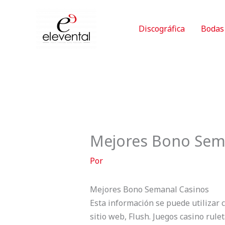
Ir
al
Discográfica
Bodas
contenido
Mejores Bono Sem
Por
Mejores Bono Semanal Casinos
Esta información se puede utilizar c
sitio web, Flush. Juegos casino rule