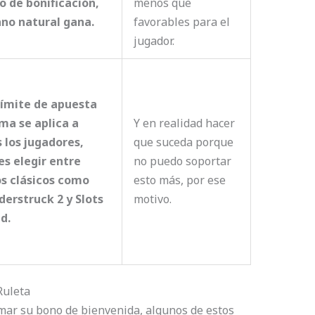
o de bonificación,
menos que
no natural gana.
favorables para el
jugador.
límite de apuesta
a se aplica a
Y en realidad hacer
 los jugadores,
que suceda porque
s elegir entre
no puedo soportar
s clásicos como
esto más, por ese
erstruck 2 y Slots
motivo.
ld.
Ruleta
amar su bono de bienvenida, algunos de estos