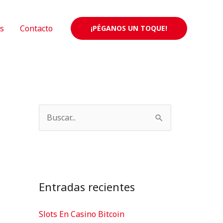
s
Contacto
¡PÉGANOS UN TOQUE!
B
u
s
c
a
Entradas recientes
r
p
Slots En Casino Bitcoin