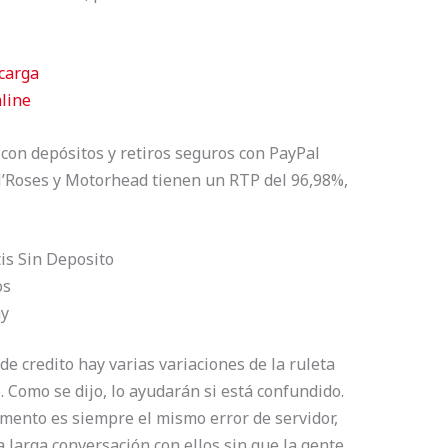
carga
line
con depósitos y retiros seguros con PayPal
’Roses y Motorhead tienen un RTP del 96,98%,
is Sin Deposito
os
ay
de credito hay varias variaciones de la ruleta
o. Como se dijo, lo ayudarán si está confundido.
omento es siempre el mismo error de servidor,
 larga conversación con ellos sin que la gente