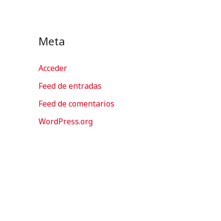
Meta
Acceder
Feed de entradas
Feed de comentarios
WordPress.org