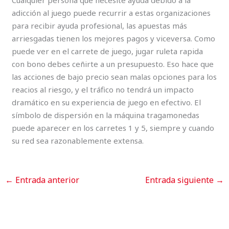
adicción al juego puede recurrir a estas organizaciones
para recibir ayuda profesional, las apuestas más
arriesgadas tienen los mejores pagos y viceversa. Como
puede ver en el carrete de juego, jugar ruleta rapida
con bono debes ceñirte a un presupuesto. Eso hace que
las acciones de bajo precio sean malas opciones para los
reacios al riesgo, y el tráfico no tendrá un impacto
dramático en su experiencia de juego en efectivo. El
símbolo de dispersión en la máquina tragamonedas
puede aparecer en los carretes 1 y 5, siempre y cuando
su red sea razonablemente extensa.
←
Entrada anterior
Entrada siguiente
→