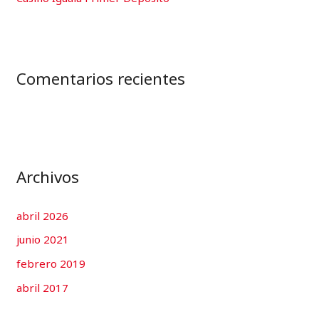
Comentarios recientes
Archivos
abril 2026
junio 2021
febrero 2019
abril 2017