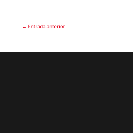
←
Entrada anterior