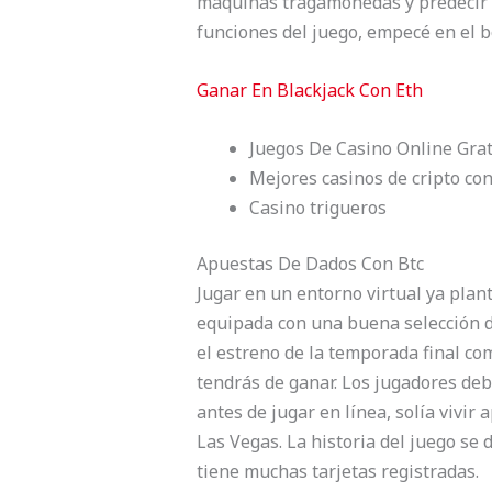
máquinas tragamonedas y predecir l
funciones del juego, empecé en el b
Ganar En Blackjack Con Eth
Juegos De Casino Online Gra
Mejores casinos de cripto co
Casino trigueros
Apuestas De Dados Con Btc
Jugar en un entorno virtual ya plan
equipada con una buena selección d
el estreno de la temporada final co
tendrás de ganar. Los jugadores deb
antes de jugar en línea, solía vivi
Las Vegas. La historia del juego se
tiene muchas tarjetas registradas.