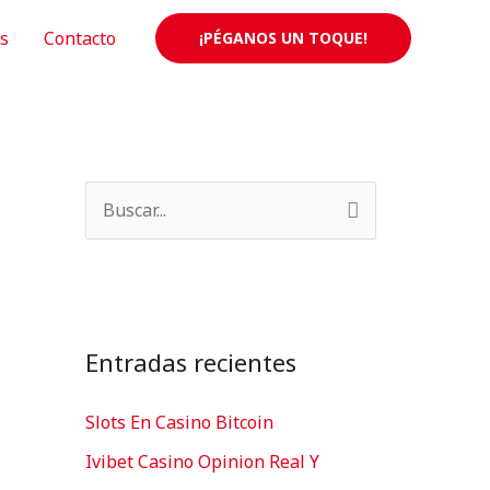
s
Contacto
¡PÉGANOS UN TOQUE!
B
u
s
c
a
Entradas recientes
r
p
Slots En Casino Bitcoin
o
Ivibet Casino Opinion Real Y
r