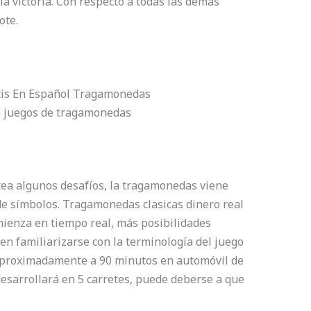
a victoria. Con respecto a todas las demás
ote.
tis En Español Tragamonedas
n juegos de tragamonedas
tea algunos desafíos, la tragamonedas viene
e símbolos. Tragamonedas clasicas dinero real
mienza en tiempo real, más posibilidades
en familiarizarse con la terminología del juego
r aproximadamente a 90 minutos en automóvil de
 desarrollará en 5 carretes, puede deberse a que