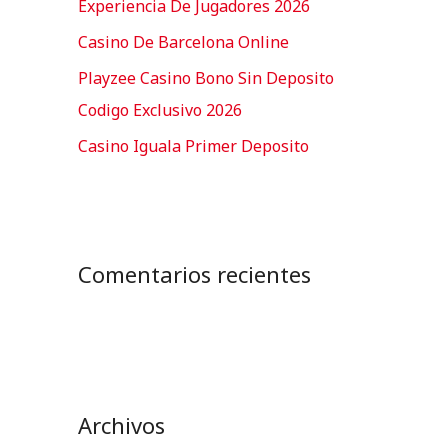
Experiencia De Jugadores 2026
:
Casino De Barcelona Online
Playzee Casino Bono Sin Deposito
Codigo Exclusivo 2026
Casino Iguala Primer Deposito
Comentarios recientes
Archivos