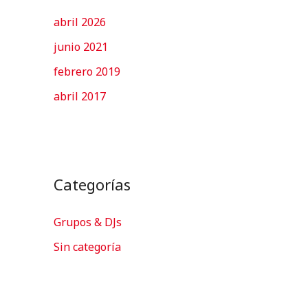
abril 2026
junio 2021
febrero 2019
abril 2017
Categorías
Grupos & DJs
Sin categoría