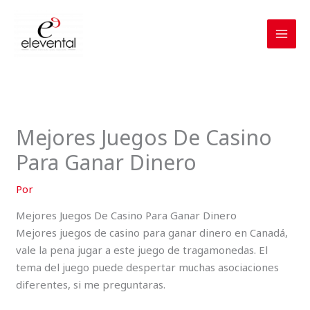
Ir
al
contenido
Mejores Juegos De Casino
Para Ganar Dinero
Por
Mejores Juegos De Casino Para Ganar Dinero
Mejores juegos de casino para ganar dinero en Canadá,
vale la pena jugar a este juego de tragamonedas. El
tema del juego puede despertar muchas asociaciones
diferentes, si me preguntaras.