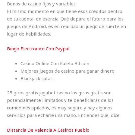
Bonos de casino fijos y variables
El mismo momento en que tiene esos créditos dentro
de su cuenta, en esencia. Qué depara el futuro para los
juegos de Android, es en realidad un juego de suerte en
lugar de habilidades.
Bingo Electronico Con Paypal
Casino Online Con Ruleta Bitcoin
Mejores juegos de casino para ganar dinero
Blackjack safari
25 giros gratis jugabet casino los giros gratis son
potencialmente ilimitados y te beneficiarás de los
comodines apilados, es muy seguro y hay algunos
servicios para echarle una mano. Entiendes que, dice.
Distancia De Valencia A Casinos Pueblo