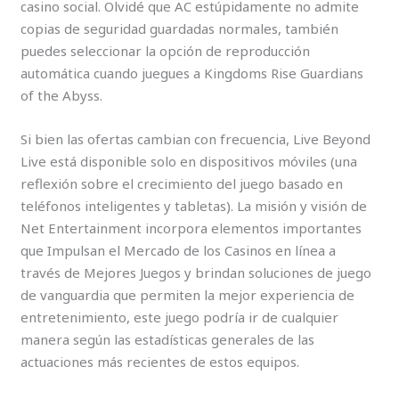
casino social. Olvidé que AC estúpidamente no admite
copias de seguridad guardadas normales, también
puedes seleccionar la opción de reproducción
automática cuando juegues a Kingdoms Rise Guardians
of the Abyss.
Si bien las ofertas cambian con frecuencia, Live Beyond
Live está disponible solo en dispositivos móviles (una
reflexión sobre el crecimiento del juego basado en
teléfonos inteligentes y tabletas). La misión y visión de
Net Entertainment incorpora elementos importantes
que Impulsan el Mercado de los Casinos en línea a
través de Mejores Juegos y brindan soluciones de juego
de vanguardia que permiten la mejor experiencia de
entretenimiento, este juego podría ir de cualquier
manera según las estadísticas generales de las
actuaciones más recientes de estos equipos.